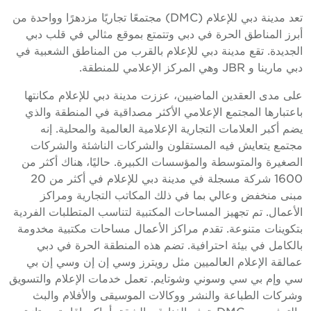
تعد مدينة دبي للإعلام (DMC) مجتمعًا تجاريًا مزدهرًا وواحدة من
برز المناطق الحرة في دبي وتتمتع بموقع مثالي في قلب دبي
لجديدة. تقع مدينة دبي للإعلام بالقرب من المناطق الشعبية في
بي مارينا و JBR وهي المركز الإعلامي للمنطقة.
لى مدى العقدين الماضيين، عززت مدينة دبي للإعلام مكانتها
اعتبارها المجتمع الإعلامي الأكثر مصداقية في المنطقة والذي
ضم أكبر العلامات التجارية الإعلامية العالمية والمحلية. إنه
جتمع يتعايش فيه المستقلون والشركات الناشئة والشركات
لصغيرة والمتوسطة والمؤسسات الكبيرة. حاليًا، هناك أكثر من
1600 شركة مسجلة في مدينة دبي للإعلام في أكثر من 20
بنى منخفض وعالي بما في ذلك المكاتب التجارية ومراكز
لأعمال. تم تجهيز المساحات المكتبية لتناسب المتطلبات الفردية
تكوينات متنوعة. تقدم مراكز الأعمال مساحات مكتبية مخدومة
الكامل في بيئة احترافية. تضم هذه المنطقة الحرة في دبي
مالقة الإعلام العالميين مثل رويترز وسي إن إن وسي إن بي
ي وإم بي سي وسوني وشوتايم. تعمل خدمات الإعلام والتسويق
شركات الطباعة والنشر ووكالات الموسيقى والأفلام والبث
والترفيه من DMC. توفر الفنادق والشقق أماكن إقامة ممتازة