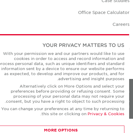
Case Studie
Office Space Calculato
Career
Contact U
YOUR PRIVACY MATTERS TO US
Office Location
With your permission we and our partners would like to use
cookies in order to access and record information and
Corporate Social Responsibilit
process personal data, such as unique identifiers and standard
information sent by a device to ensure our website performs
as expected, to develop and improve our products, and for
advertising and insight purposes.
Alternatively click on More Options and select your
preferences before providing or refusing consent. Some
Privacy Policie
processing of your personal data may not require your
consent, but you have a right to object to such processing.
© Copyright Cushman & Wakefield Core 20
All Rights Reserved
You can change your preferences at any time by returning to
.
this site or clicking on
Privacy & Cookies
MORE OPTIONS