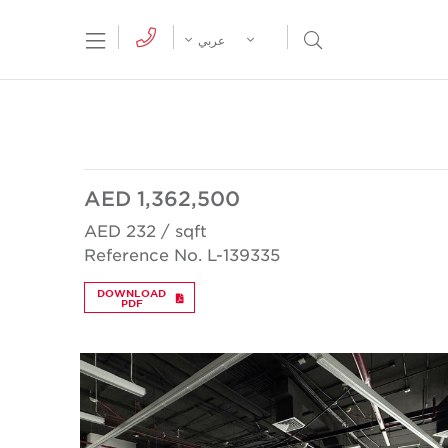
tion Menu
Open Search Menu
عربي
AED 1,362,500
AED 232 / sqft
Reference No. L-139335
DOWNLOAD
PDF