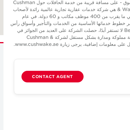
من المطاعم والمقاهي - بالقرب من البنوك ومراكز التسوق - على مسافة قريبة من خدمة الحافلات حول Cushman
& Wakefield Cushman & Wakefield (NYSE: CWK) هي شركة خدمات عقارية تجارية عالمية رائدة لأصحاب
العقارات والمقيمين مع ما يقرب من 52000 موظف في ما يقرب من 400 موظف مكاتب و 60 دولة. في عام
يرادات بلغت 9.4 مليار دولار عبر خطوط خدماتها الأساسية من الخدمات والتأجير وأسواق رأس
المال والتقييم وغيرها. بناءً على الاعتقاد بأن شركة Better لا تستقر أبدًا، حصلت الشركة على العديد من الجوائز في
الصناعة والأعمال لثقافتها الحائزة على جوائز. شركة تابعة مملوكة ومدارة بشكل مستقل لشركة Cushman &
CONTACT AGENT