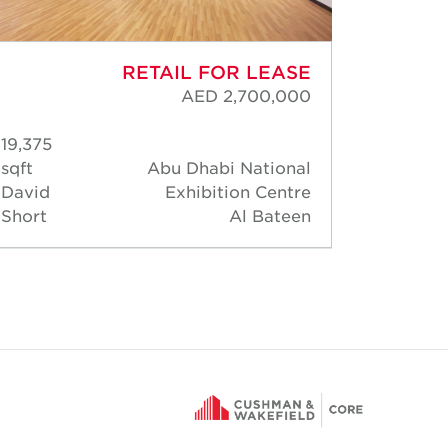
RETAIL FOR LEASE
AED 2,700,000
19,375
3,9
sqft
Abu Dhabi National
David 
David
Exhibition Centre
Short
Al Bateen