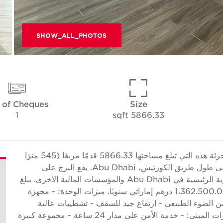
SHOW_ALL_PHOTOS
 of Cheques
Size
1
5866.33 sqft
تقدم Cushman & Wakefield Core وحدة البيع بالتجزئة هذه التي تبلغ مساحتها 5866.33 قدمًا مربعًا (545 مترًا
مربعًا) والمجهزة بالكامل والتي تقع في برج جيد البناء على طول طريق الكورنيش، Abu Dhabi. يقع البرج على
مسافة قريبة من كورنيش الكورنيش والمؤسسات التجارية الرئيسية في Abu Dhabi والمؤسسات المالية الأخرى. يبلغ
معدل الإيجار 232.26 درهمًا إماراتيًا لكل قدم مربع أو 1،362.500.00 درهم إماراتي سنويًا. ميزات الوحدة: - مجهزة
من الضوء الطبيعي - ارتفاع جيد للسقف - تشطيبات عالية
الجودة - تتوفر مواقف للسيارات في الطابق السفلي ميزات المبنى: - خدمة الأمن على مدار 24 ساعة - مجموعة كبيرة