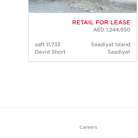
ASE
RETAIL FOR LEASE
,643
AED 1,244,950
lage
11,733 sqft
Saadiyat Island
lage
David Short
Saadiyat
Careers