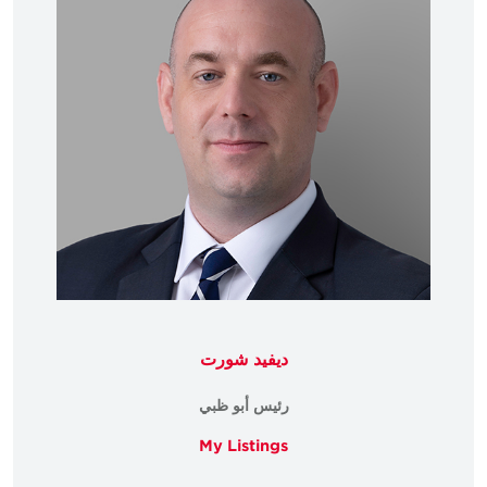
ديفيد شورت
رئيس أبو ظبي
My Listings