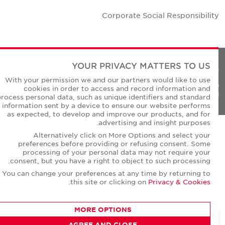
Corporate Social Responsibilit
YOUR PRIVACY MATTERS TO US
Privacy Policie
With your permission we and our partners would like to use
© Copyright Cushman & Wakefield Core 20
cookies in order to access and record information and
All Rights Reserved
process personal data, such as unique identifiers and standard
information sent by a device to ensure our website performs
as expected, to develop and improve our products, and for
advertising and insight purposes.
Alternatively click on More Options and select your
preferences before providing or refusing consent. Some
processing of your personal data may not require your
consent, but you have a right to object to such processing.
You can change your preferences at any time by returning to
.
this site or clicking on
Privacy & Cookies
MORE OPTIONS
AGREE AND CLOSE