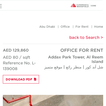
u
Abu Dhabi
Office
For Rent
Hom
< back to Searc
AED 129,860
OFFICE FOR REN
Addax Park Tower, Al Ree
AED 80 / sqft
Islan
Reference No. L-
ل آند كور | منظر رائع | موقع متميز
139008
DOWNLOAD PDF