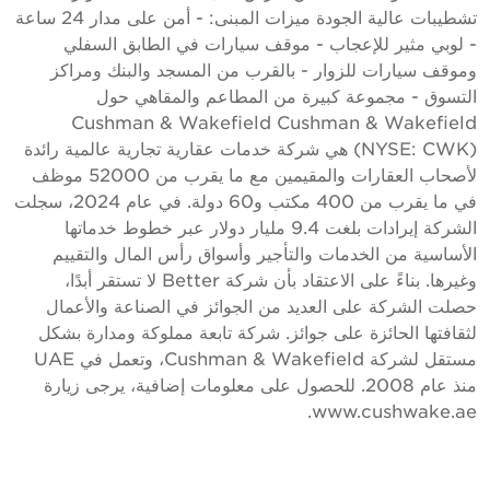
تشطيبات عالية الجودة ميزات المبنى: - أمن على مدار 24 ساعة
 لوبي مثير للإعجاب - موقف سيارات في الطابق السفلي
موقف سيارات للزوار - بالقرب من المسجد والبنك ومراكز
لتسوق - مجموعة كبيرة من المطاعم والمقاهي حول
Cushman & Wakefield Cushman & Wakefiel
(NYSE: CWK) هي شركة خدمات عقارية تجارية عالمية رائدة
لأصحاب العقارات والمقيمين مع ما يقرب من 52000 موظف
في ما يقرب من 400 مكتب و60 دولة. في عام 2024، سجلت
الشركة إيرادات بلغت 9.4 مليار دولار عبر خطوط خدماتها
لأساسية من الخدمات والتأجير وأسواق رأس المال والتقييم
وغيرها. بناءً على الاعتقاد بأن شركة Better لا تستقر أبدًا،
صلت الشركة على العديد من الجوائز في الصناعة والأعمال
ثقافتها الحائزة على جوائز. شركة تابعة مملوكة ومدارة بشكل
مستقل لشركة Cushman & Wakefield، وتعمل في UAE
منذ عام 2008. للحصول على معلومات إضافية، يرجى زيارة
www.cushwake.ae