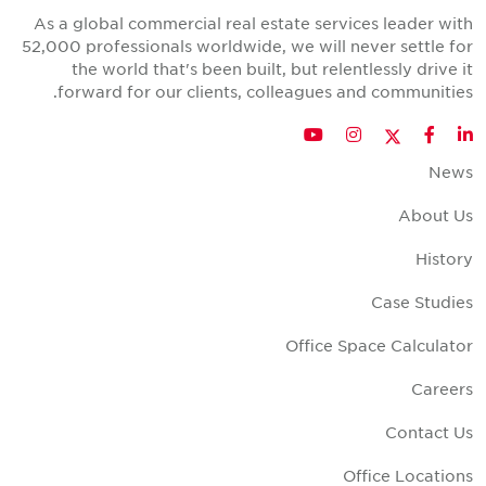
As a global commercial real estate services leader wit
52,000 professionals worldwide, we will never settle fo
the world that's been built, but relentlessly drive i
forward for our clients, colleagues and communities
Twitter
YouTube
Instagram
Facebook
LinkedIn
New
About U
Histor
Case Studie
Office Space Calculato
Career
Contact U
Office Location