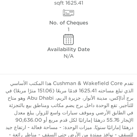
1625.41 sqft
No. of Cheques
1
Availability Date
N/A
تقدم Cushman & Wakefield Core هذا المكتب الأساسي
الذي تبلغ مساحته 1625.41 قدمًا مربعًا (151.06 مترًا مربعًا) في
برج أداإكس، مدينة الأنوار، جزيرة الريم، Abu Dhabi وهو متاح
لتأجير. تقع الوحدة داخل برج يضم مكاتب ومناطق بيع بالتجزئة
ي الطابق الأرضي وموقف سيارات واسع للزوار. يبلغ معدل
الإيجار 55.76 درهمًا إماراتيًا لكل قدم مربع أو 90,636.00
رهمًا إماراتيًا سنويًا. ميزات الوحدة: - مساحة فعالة - ارتفاع جيد
لسقف - نوافذ ممتدة من الأرض حتى السقف - مناظر رائعة -