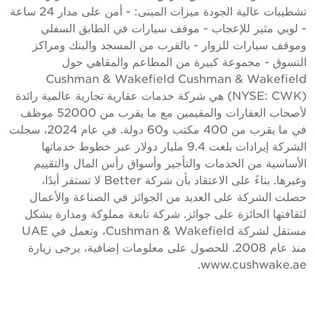
تشطيبات عالية الجودة ميزات المبنى: - أمن على مدار 24 ساعة
 لوبي مثير للإعجاب - موقف سيارات في الطابق السفلي
موقف سيارات للزوار - بالقرب من المسجد والبنك ومراكز
لتسوق - مجموعة كبيرة من المطاعم والمقاهي حول
Cushman & Wakefield Cushman & Wakefiel
(NYSE: CWK) هي شركة خدمات عقارية تجارية عالمية رائدة
لأصحاب العقارات والمقيمين مع ما يقرب من 52000 موظف
في ما يقرب من 400 مكتب و60 دولة. في عام 2024، سجلت
الشركة إيرادات بلغت 9.4 مليار دولار عبر خطوط خدماتها
لأساسية من الخدمات والتأجير وأسواق رأس المال والتقييم
وغيرها. بناءً على الاعتقاد بأن شركة Better لا تستقر أبدًا،
صلت الشركة على العديد من الجوائز في الصناعة والأعمال
ثقافتها الحائزة على جوائز. شركة تابعة مملوكة ومدارة بشكل
مستقل لشركة Cushman & Wakefield، وتعمل في UAE
منذ عام 2008. للحصول على معلومات إضافية، يرجى زيارة
www.cushwake.ae