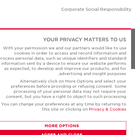
Corporate Social Responsibilit
YOUR PRIVACY MATTERS TO US
Privacy Policie
With your permission we and our partners would like to use
© Copyright Cushman & Wakefield Core 20
cookies in order to access and record information and
All Rights Reserved
process personal data, such as unique identifiers and standard
information sent by a device to ensure our website performs
as expected, to develop and improve our products, and for
advertising and insight purposes.
Alternatively click on More Options and select your
preferences before providing or refusing consent. Some
processing of your personal data may not require your
consent, but you have a right to object to such processing.
You can change your preferences at any time by returning to
.
this site or clicking on
Privacy & Cookies
MORE OPTIONS
AGREE AND CLOSE