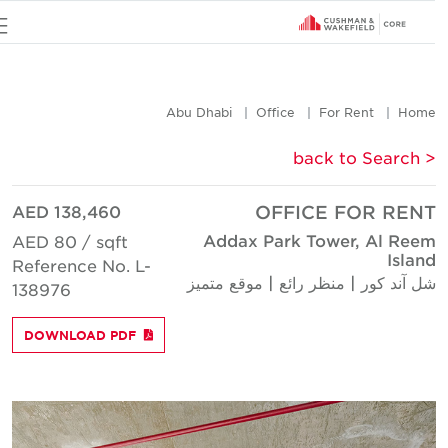
u
Abu Dhabi
Office
For Rent
Hom
< back to Searc
AED 138,460
OFFICE FOR REN
Addax Park Tower, Al Ree
AED 80 / sqft
Islan
Reference No. L-
ل آند كور | منظر رائع | موقع متميز
138976
DOWNLOAD PDF