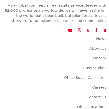
As a global commercial real estate services leader wit
52,000 professionals worldwide, we will never settle fo
the world that's been built, but relentlessly drive i
forward for our clients, colleagues and communities
Twitter
YouTube
Instagram
Facebook
LinkedIn
New
About U
Histor
Case Studie
Office Space Calculato
Career
Contact U
Office Location