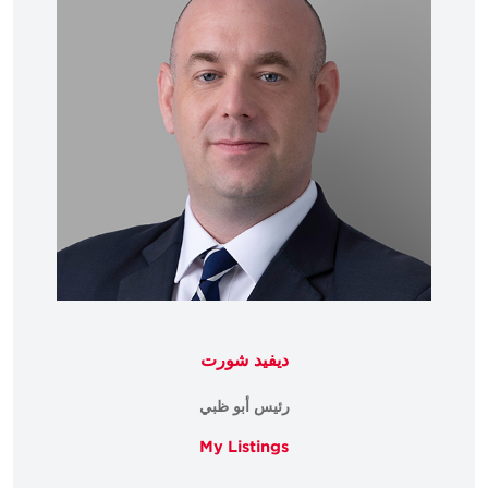
ديفيد شورت
رئيس أبو ظبي
My Listings