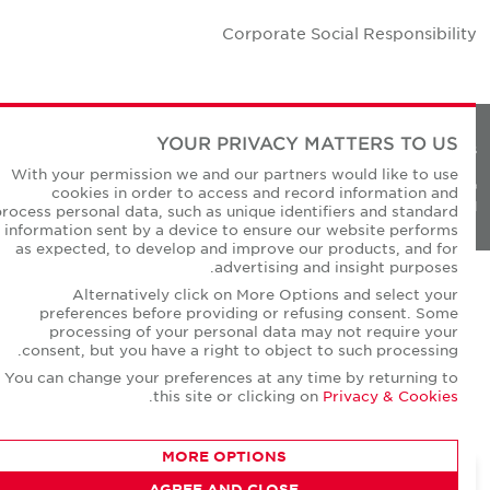
Corporate Social Responsibilit
YOUR PRIVACY MATTERS TO US
Privacy Policie
With your permission we and our partners would like to use
© Copyright Cushman & Wakefield Core 20
cookies in order to access and record information and
All Rights Reserved
process personal data, such as unique identifiers and standard
information sent by a device to ensure our website performs
as expected, to develop and improve our products, and for
advertising and insight purposes.
Alternatively click on More Options and select your
preferences before providing or refusing consent. Some
processing of your personal data may not require your
consent, but you have a right to object to such processing.
You can change your preferences at any time by returning to
.
this site or clicking on
Privacy & Cookies
MORE OPTIONS
AGREE AND CLOSE