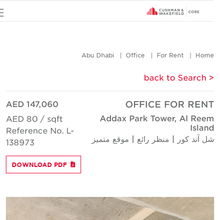
u
Abu Dhabi
Office
For Rent
Hom
< back to Searc
AED 147,060
OFFICE FOR REN
Addax Park Tower, Al Ree
AED 80 / sqft
Islan
Reference No. L-
ل آند كور | منظر رائع | موقع متميز
138973
DOWNLOAD PDF