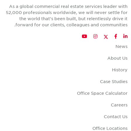
As a global commercial real estate services leader wit
52,000 professionals worldwide, we will never settle fo
the world that's been built, but relentlessly drive i
forward for our clients, colleagues and communities
Twitter
YouTube
Instagram
Facebook
LinkedIn
New
About U
Histor
Case Studie
Office Space Calculato
Career
Contact U
Office Location