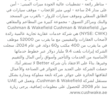
 مناظر رائعة - تشطيبات عالية الجودة ميزات المبنى: - أمن
على مدار 24 ساعة - لوبي مثير للإعجاب - موقف سيارات في
لطابق السفلي وموقف سيارات للزوار - بالقرب من المسجد
البنك ومراكز التسوق - مجموعة كبيرة من المطاعم والمقاهي
حول Cushman & Wakefield Cushman & Wakefield
(NYSE: CWK) هي شركة خدمات عقارية تجارية عالمية رائدة
لأصحاب العقارات والمقيمين مع ما يقرب من 52000 موظف
في ما يقرب من 400 مكتب و60 دولة. في عام 2024، سجلت
الشركة إيرادات بلغت 9.4 مليار دولار عبر خطوط خدماتها
لأساسية من الخدمات والتأجير وأسواق رأس المال والتقييم
وغيرها. بناءً على الاعتقاد بأن شركة Better لا تستقر أبدًا،
صلت الشركة على العديد من الجوائز في الصناعة والأعمال
ثقافتها الحائزة على جوائز. شركة تابعة مملوكة ومدارة بشكل
مستقل لشركة Cushman & Wakefield، وتعمل في UAE
منذ عام 2008. للحصول على معلومات إضافية، يرجى زيارة
www.cushwake.ae