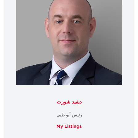
ديفيد شورت
رئيس أبو ظبي
My Listings