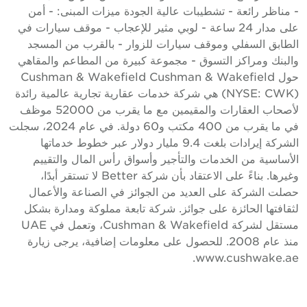
 مناظر رائعة - تشطيبات عالية الجودة ميزات المبنى: - أمن
على مدار 24 ساعة - لوبي مثير للإعجاب - موقف سيارات في
لطابق السفلي وموقف سيارات للزوار - بالقرب من المسجد
البنك ومراكز التسوق - مجموعة كبيرة من المطاعم والمقاهي
حول Cushman & Wakefield Cushman & Wakefield
(NYSE: CWK) هي شركة خدمات عقارية تجارية عالمية رائدة
لأصحاب العقارات والمقيمين مع ما يقرب من 52000 موظف
في ما يقرب من 400 مكتب و60 دولة. في عام 2024، سجلت
الشركة إيرادات بلغت 9.4 مليار دولار عبر خطوط خدماتها
لأساسية من الخدمات والتأجير وأسواق رأس المال والتقييم
وغيرها. بناءً على الاعتقاد بأن شركة Better لا تستقر أبدًا،
صلت الشركة على العديد من الجوائز في الصناعة والأعمال
ثقافتها الحائزة على جوائز. شركة تابعة مملوكة ومدارة بشكل
مستقل لشركة Cushman & Wakefield، وتعمل في UAE
منذ عام 2008. للحصول على معلومات إضافية، يرجى زيارة
www.cushwake.ae