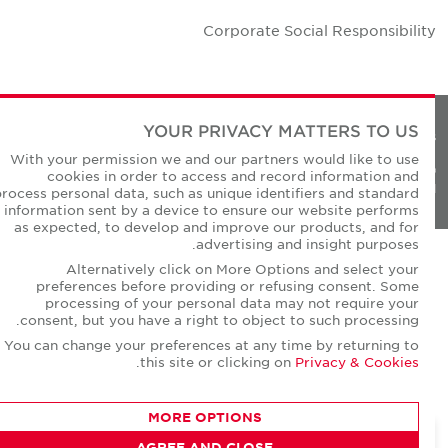
Corporate Social Responsibilit
YOUR PRIVACY MATTERS TO US
Privacy Policie
With your permission we and our partners would like to use
© Copyright Cushman & Wakefield Core 20
cookies in order to access and record information and
All Rights Reserved
process personal data, such as unique identifiers and standard
information sent by a device to ensure our website performs
as expected, to develop and improve our products, and for
advertising and insight purposes.
Alternatively click on More Options and select your
preferences before providing or refusing consent. Some
processing of your personal data may not require your
consent, but you have a right to object to such processing.
You can change your preferences at any time by returning to
.
this site or clicking on
Privacy & Cookies
MORE OPTIONS
AGREE AND CLOSE