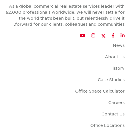
As a global commercial real estate services leader wit
52,000 professionals worldwide, we will never settle fo
the world that's been built, but relentlessly drive i
forward for our clients, colleagues and communities
Twitter
YouTube
Instagram
Facebook
LinkedIn
New
About U
Histor
Case Studie
Office Space Calculato
Career
Contact U
Office Location