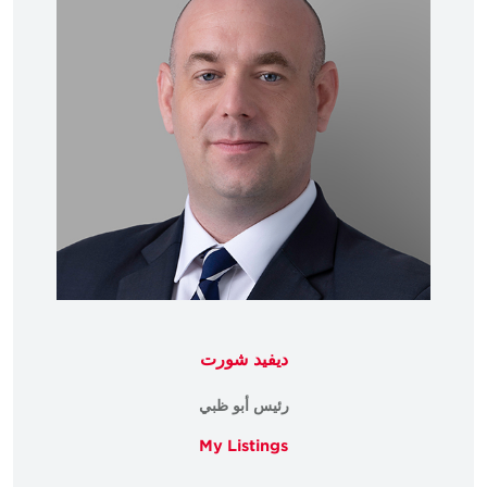
ديفيد شورت
رئيس أبو ظبي
My Listings