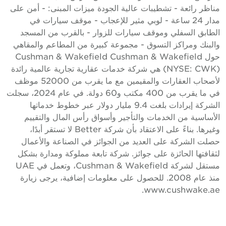
ناظر رائعة - تشطيبات عالية الجودة ميزات المبنى: - أمن على
مدار 24 ساعة - لوبي مثير للإعجاب - موقف سيارات في
لطابق السفلي وموقف سيارات للزوار - بالقرب من المسجد
البنك ومراكز التسوق - مجموعة كبيرة من المطاعم والمقاهي
حول Cushman & Wakefield Cushman & Wakefield
(NYSE: CWK) هي شركة خدمات عقارية تجارية عالمية رائدة
لأصحاب العقارات والمقيمين مع ما يقرب من 52000 موظف
في ما يقرب من 400 مكتب و60 دولة. في عام 2024، سجلت
الشركة إيرادات بلغت 9.4 مليار دولار عبر خطوط خدماتها
لأساسية من الخدمات والتأجير وأسواق رأس المال والتقييم
وغيرها. بناءً على الاعتقاد بأن شركة Better لا تستقر أبدًا،
صلت الشركة على العديد من الجوائز في الصناعة والأعمال
ثقافتها الحائزة على جوائز. شركة تابعة مملوكة ومدارة بشكل
مستقل لشركة Cushman & Wakefield، وتعمل في UAE
منذ عام 2008. للحصول على معلومات إضافية، يرجى زيارة
www.cushwake.ae