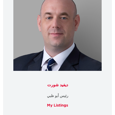
ديفيد شورت
رئيس أبو ظبي
My Listings