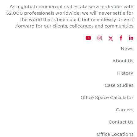
As a global commercial real estate services leader wit
52,000 professionals worldwide, we will never settle fo
the world that's been built, but relentlessly drive i
forward for our clients, colleagues and communities
Twitter
YouTube
Instagram
Facebook
LinkedIn
New
About U
Histor
Case Studie
Office Space Calculato
Career
Contact U
Office Location