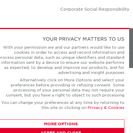
Corporate Social Responsibilit
YOUR PRIVACY MATTERS TO US
Privacy Policie
With your permission we and our partners would like to use
© Copyright Cushman & Wakefield Core 20
cookies in order to access and record information and
All Rights Reserved
process personal data, such as unique identifiers and standard
information sent by a device to ensure our website performs
as expected, to develop and improve our products, and for
advertising and insight purposes.
Alternatively click on More Options and select your
preferences before providing or refusing consent. Some
processing of your personal data may not require your
consent, but you have a right to object to such processing.
You can change your preferences at any time by returning to
.
this site or clicking on
Privacy & Cookies
MORE OPTIONS
AGREE AND CLOSE