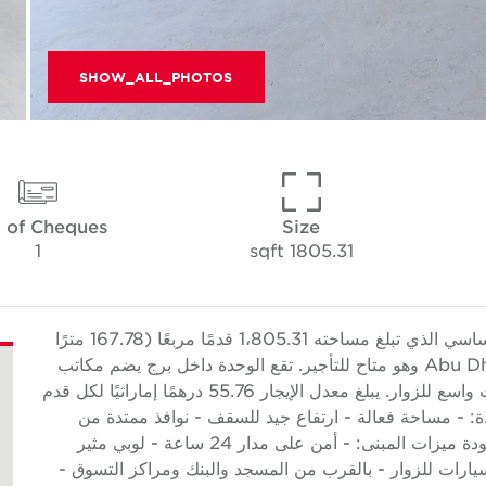
SHOW_ALL_PHOTOS
 of Cheques
Size
1
1805.31 sqft
تقدم Cushman & Wakefield Core هذا المكتب الأساسي الذي تبلغ مساحته 1،805.31 قدمًا مربعًا (167.78 مترًا
مربعًا) في برج أداإكس، مدينة الأنوار، جزيرة الريم، Abu Dhabi وهو متاح للتأجير. تقع الوحدة داخل برج يضم مكاتب
ومناطق بيع بالتجزئة في الطابق الأرضي وموقف سيارات واسع للزوار. يبلغ معدل الإيجار 55.76 درهمًا إماراتيًا لكل قدم
ا. ميزات الوحدة: - مساحة فعالة - ارتفاع جيد للسقف - نوافذ ممتدة من
الأرض حتى السقف - مناظر رائعة - تشطيبات عالية الجودة ميزات المبنى: - أمن على مدار 24 ساعة - لوبي مثير
ات للزوار - بالقرب من المسجد والبنك ومراكز التسوق -