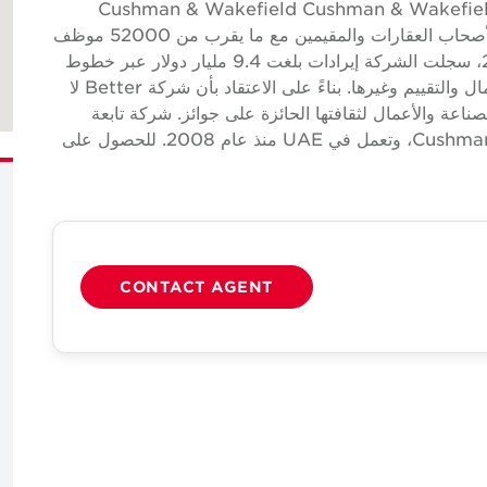
 المطاعم والمقاهي حول Cushman & Wakefield Cushman & Wakefield (NYSE:
CWK) هي شركة خدمات عقارية تجارية عالمية رائدة لأصحاب العقارات والمقيمين مع ما يقرب من 52000 موظف
في ما يقرب من 400 مكتب و60 دولة. في عام 2024، سجلت الشركة إيرادات بلغت 9.4 مليار دولار عبر خطوط
خدماتها الأساسية من الخدمات والتأجير وأسواق رأس المال والتقييم وغيرها. بناءً على الاعتقاد بأن شركة Better لا
ناعة والأعمال لثقافتها الحائزة على جوائز. شركة تابعة
مملوكة ومدارة بشكل مستقل لشركة Cushman & Wakefield، وتعمل في UAE منذ عام 2008. للحصول على
CONTACT AGENT