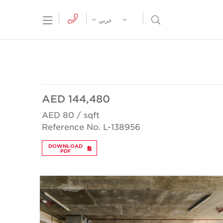
tion Menu
Open Search Menu
عربي
AED 144,480
AED 80 / sqft
Reference No. L-138956
DOWNLOAD
PDF