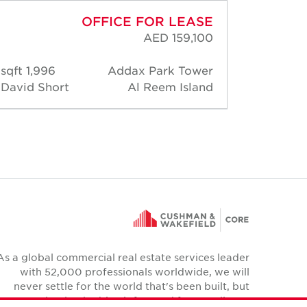
OFFICE FOR LEASE
AED 159,100
1,996 sqft
Addax Park Tower
1,99
David Short
Al Reem Island
David 
As a global commercial real estate services leader
with 52,000 professionals worldwide, we will
never settle for the world that's been built, but
relentlessly drive it forward for our clients,