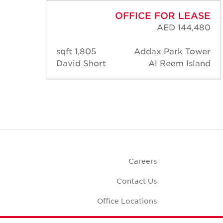
ASE
OFFICE FOR LEASE
,480
AED 144,480
ower
1,805 sqft
Addax Park Tower
land
David Short
Al Reem Island
Careers
Contact Us
Office Locations
Corporate Social