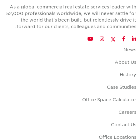
As a global commercial real estate services leader wit
52,000 professionals worldwide, we will never settle fo
the world that's been built, but relentlessly drive i
forward for our clients, colleagues and communities
Twitter
YouTube
Instagram
Facebook
LinkedIn
New
About U
Histor
Case Studie
Office Space Calculato
Career
Contact U
Office Location