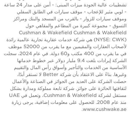
تشطيبات عالية الجودة ميزات المبنى: - أمن على مدار 24 ساعة
 لوبي مثير للإعجاب - موقف سيارات في الطابق السفلي
موقف سيارات للزوار - بالقرب من المسجد والبنك ومراكز
لتسوق - مجموعة كبيرة من المطاعم والمقاهي حول
Cushman & Wakefield Cushman & Wakefiel
(NYSE: CWK) هي شركة خدمات عقارية تجارية عالمية رائدة
لأصحاب العقارات والمقيمين مع ما يقرب من 52000 موظف
في ما يقرب من 400 مكتب و60 دولة. في عام 2024، سجلت
الشركة إيرادات بلغت 9.4 مليار دولار عبر خطوط خدماتها
لأساسية من الخدمات والتأجير وأسواق رأس المال والتقييم
وغيرها. بناءً على الاعتقاد بأن شركة Better لا تستقر أبدًا،
صلت الشركة على العديد من الجوائز في الصناعة والأعمال
ثقافتها الحائزة على جوائز. شركة تابعة مملوكة ومدارة بشكل
مستقل لشركة Cushman & Wakefield، وتعمل في UAE
منذ عام 2008. للحصول على معلومات إضافية، يرجى زيارة
www.cushwake.ae