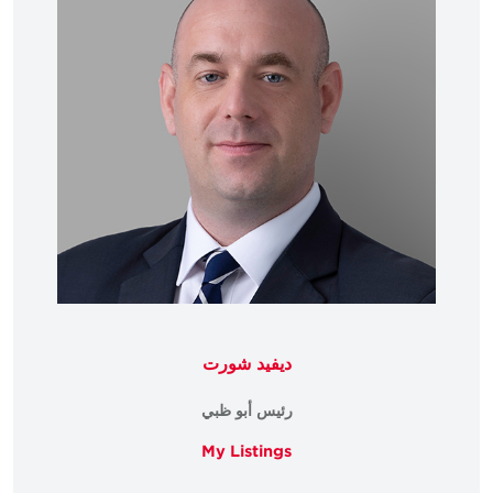
ديفيد شورت
رئيس أبو ظبي
My Listings