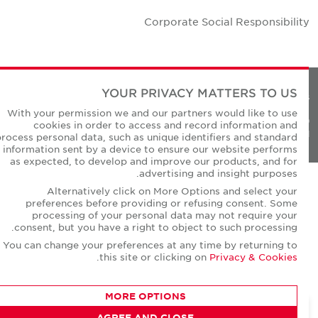
Corporate Social Responsibilit
YOUR PRIVACY MATTERS TO US
Privacy Policie
With your permission we and our partners would like to use
© Copyright Cushman & Wakefield Core 20
cookies in order to access and record information and
All Rights Reserved
process personal data, such as unique identifiers and standard
information sent by a device to ensure our website performs
as expected, to develop and improve our products, and for
advertising and insight purposes.
Alternatively click on More Options and select your
preferences before providing or refusing consent. Some
processing of your personal data may not require your
consent, but you have a right to object to such processing.
You can change your preferences at any time by returning to
.
this site or clicking on
Privacy & Cookies
MORE OPTIONS
AGREE AND CLOSE