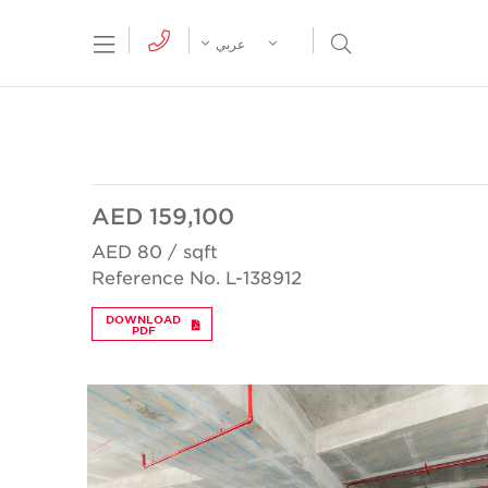
tion Menu
Open Search Menu
عربي
AED 159,100
AED 80 / sqft
Reference No. L-138912
DOWNLOAD
PDF