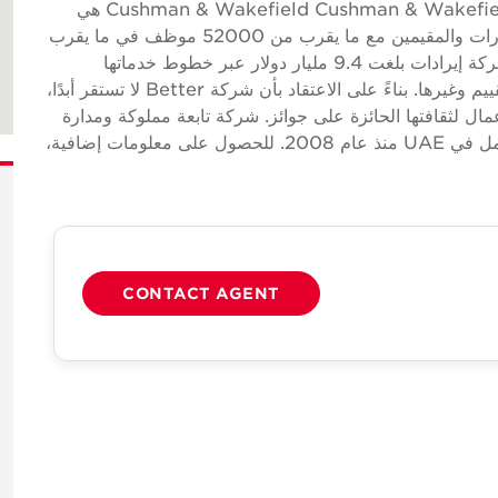
كبيرة من المطاعم والمقاهي حول Cushman & Wakefield Cushman & Wakefield (NYSE: CWK) هي
شركة خدمات عقارية تجارية عالمية رائدة لأصحاب العقارات والمقيمين مع ما يقرب من 52000 موظف في ما يقرب
من 400 مكتب و60 دولة. في عام 2024، سجلت الشركة إيرادات بلغت 9.4 مليار دولار عبر خطوط خدماتها
الأساسية من الخدمات والتأجير وأسواق رأس المال والتقييم وغيرها. بناءً على الاعتقاد بأن شركة Better لا تستقر أبدًا،
ل لثقافتها الحائزة على جوائز. شركة تابعة مملوكة ومدارة
بشكل مستقل لشركة Cushman & Wakefield، وتعمل في UAE منذ عام 2008. للحصول على معلومات إضافية،
CONTACT AGENT