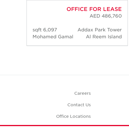
ASE
OFFICE FOR LEASE
,640
AED 486,760
ower
6,097 sqft
Addax Park Tower
land
Mohamed Gamal
Al Reem Island
Careers
Contact Us
Office Locations
Corporate Social