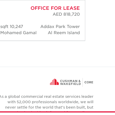
OFFICE FOR LEASE
AED 818,720
10,247 sqft
Addax Park Tower
2,52
Mohamed Gamal
Al Reem Island
David 
As a global commercial real estate services leader
with 52,000 professionals worldwide, we will
never settle for the world that's been built, but
relentlessly drive it forward for our clients,