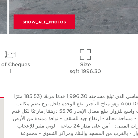
SHOW_ALL_PHOTOS
 of Cheques
Size
1
1996.30 sqft
تقدم Cushman & Wakefield Core هذا المكتب الأساسي الذي تبلغ مساحته 1,996.30 قدمًا مربعًا (185.53 مترًا
مربعًا) في برج أداإكس، مدينة الأنوار، جزيرة الريم، Abu Dhabi وهو متاح للتأجير. تقع الوحدة داخل برج يضم مكاتب
ومناطق بيع بالتجزئة في الطابق الأرضي وموقف سيارات واسع للزوار. يبلغ معدل الإيجار 55.76 درهمًا إماراتيًا لكل قدم
. ميزات الوحدة: - مساحة فعالة - ارتفاع جيد للسقف - نوافذ ممتدة من الأرض
حتى السقف - مناظر رائعة - تشطيبات عالية الجودة ميزات المبنى: - أمن على مدار 24 ساعة - لوبي مثير للإعجاب -
 - بالقرب من المسجد والبنك ومراكز التسوق - مجموعة