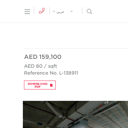
tion Menu
Open Search Menu
عربي
AED 159,100
AED 80 / sqft
Reference No. L-138911
DOWNLOAD
PDF