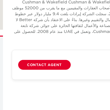
 المطاعم والمقاهي حول Cushman & Wakefield Cushman & Wakefield (NYSE:
CWK) هي شركة خدمات عقارية تجارية عالمية رائدة لأصحاب العقارات والمقيمين مع ما يقرب من 52000 موظف
في ما يقرب من 400 مكتب و60 دولة. في عام 2024، سجلت الشركة إيرادات بلغت 9.4 مليار دولار عبر خطوط
خدماتها الأساسية من الخدمات والتأجير وأسواق رأس المال والتقييم وغيرها. بناءً على الاعتقاد بأن شركة Better لا
ناعة والأعمال لثقافتها الحائزة على جوائز. شركة تابعة
مملوكة ومدارة بشكل مستقل لشركة Cushman & Wakefield، وتعمل في UAE منذ عام 2008. للحصول على
CONTACT AGENT