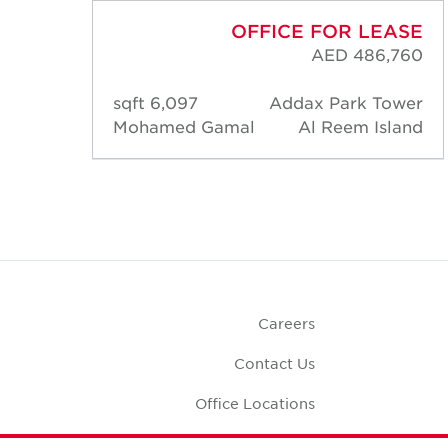
ASE
OFFICE FOR LEASE
,640
AED 486,760
ower
6,097 sqft
Addax Park Tower
land
Mohamed Gamal
Al Reem Island
Careers
Contact Us
Office Locations
Corporate Social