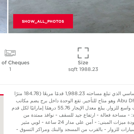
SHOW_ALL_PHOTOS
 of Cheques
Size
1
1988.23 sqft
تقدم Cushman & Wakefield Core هذا المكتب الأساسي الذي تبلغ مساحته 1,988.23 قدمًا مربعًا (184.78 مترًا
مربعًا) في برج أداإكس، مدينة الأنوار، جزيرة الريم، Abu Dhabi وهو متاح للتأجير. تقع الوحدة داخل برج يضم مكاتب
ومناطق بيع بالتجزئة في الطابق الأرضي وموقف سيارات واسع للزوار. يبلغ معدل الإيجار 55.76 درهمًا إماراتيًا لكل قدم
. ميزات الوحدة: - مساحة فعالة - ارتفاع جيد للسقف - نوافذ ممتدة من
الأرض حتى السقف - مناظر رائعة - تشطيبات عالية الجودة ميزات المبنى: - أمن على مدار 24 ساعة - لوبي مثير
ات للزوار - بالقرب من المسجد والبنك ومراكز التسوق -