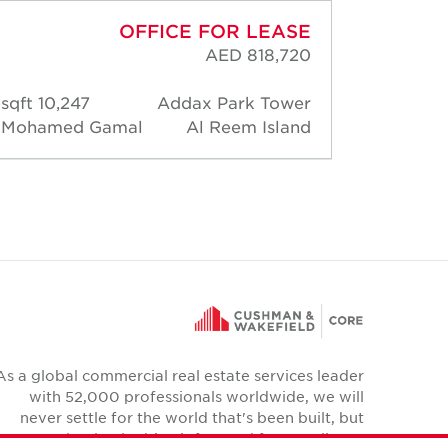
OFFICE FOR LEASE
AED 818,720
10,247 sqft
Addax Park Tower
2,52
Mohamed Gamal
Al Reem Island
David 
As a global commercial real estate services leader
with 52,000 professionals worldwide, we will
never settle for the world that's been built, but
relentlessly drive it forward for our clients,