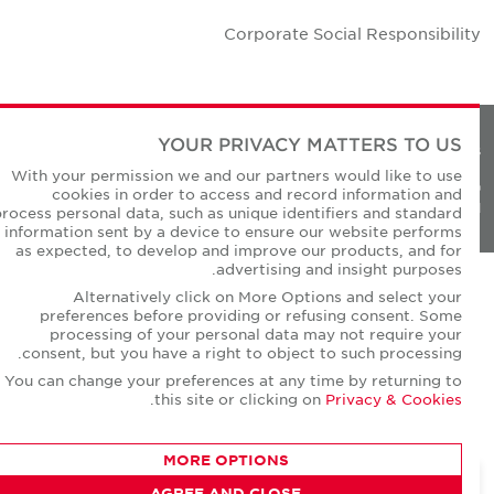
Corporate Social Responsibilit
YOUR PRIVACY MATTERS TO US
Privacy Policie
With your permission we and our partners would like to use
© Copyright Cushman & Wakefield Core 20
cookies in order to access and record information and
All Rights Reserved
process personal data, such as unique identifiers and standard
information sent by a device to ensure our website performs
as expected, to develop and improve our products, and for
advertising and insight purposes.
Alternatively click on More Options and select your
preferences before providing or refusing consent. Some
processing of your personal data may not require your
consent, but you have a right to object to such processing.
You can change your preferences at any time by returning to
.
this site or clicking on
Privacy & Cookies
MORE OPTIONS
AGREE AND CLOSE