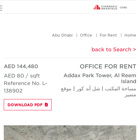
u
Abu Dhabi
Office
For Rent
Hom
< back to Searc
AED 144,480
OFFICE FOR REN
Addax Park Tower, Al Ree
AED 80 / sqft
Islan
Reference No. L-
ساحة المكتب | شل آند كور | موقع
138902
تميز
DOWNLOAD PDF