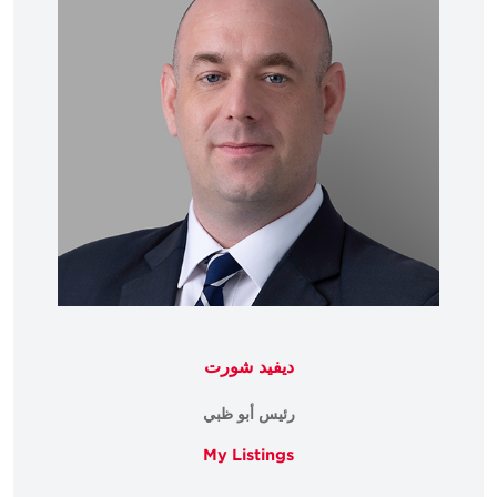
ديفيد شورت
رئيس أبو ظبي
My Listings