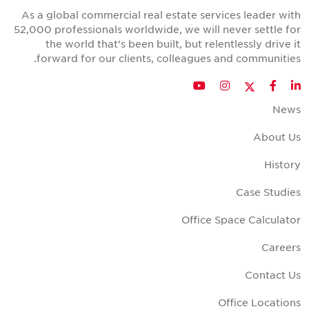
As a global commercial real estate services leader wit
52,000 professionals worldwide, we will never settle fo
the world that's been built, but relentlessly drive i
forward for our clients, colleagues and communities
Twitter
YouTube
Instagram
Facebook
LinkedIn
New
About U
Histor
Case Studie
Office Space Calculato
Career
Contact U
Office Location