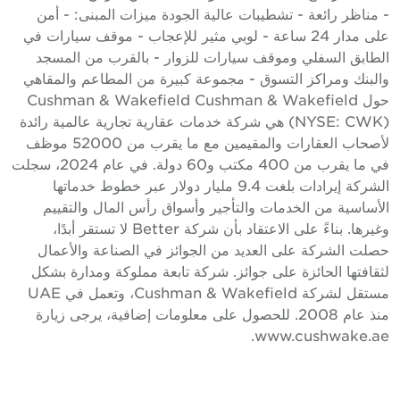
 مناظر رائعة - تشطيبات عالية الجودة ميزات المبنى: - أمن
على مدار 24 ساعة - لوبي مثير للإعجاب - موقف سيارات في
لطابق السفلي وموقف سيارات للزوار - بالقرب من المسجد
البنك ومراكز التسوق - مجموعة كبيرة من المطاعم والمقاهي
حول Cushman & Wakefield Cushman & Wakefield
(NYSE: CWK) هي شركة خدمات عقارية تجارية عالمية رائدة
لأصحاب العقارات والمقيمين مع ما يقرب من 52000 موظف
في ما يقرب من 400 مكتب و60 دولة. في عام 2024، سجلت
الشركة إيرادات بلغت 9.4 مليار دولار عبر خطوط خدماتها
لأساسية من الخدمات والتأجير وأسواق رأس المال والتقييم
وغيرها. بناءً على الاعتقاد بأن شركة Better لا تستقر أبدًا،
صلت الشركة على العديد من الجوائز في الصناعة والأعمال
ثقافتها الحائزة على جوائز. شركة تابعة مملوكة ومدارة بشكل
مستقل لشركة Cushman & Wakefield، وتعمل في UAE
منذ عام 2008. للحصول على معلومات إضافية، يرجى زيارة
www.cushwake.ae