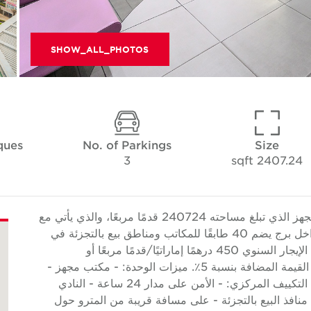
SHOW_ALL_PHOTOS
ques
No. of Parkings
Size
3
2407.24 sqft
تقدم Cushman & Wakefield Core هذا المكتب المجهز الذي تبلغ مساحته 240724 قدمًا مربعًا، والذي يأتي مع
أماكن لوقوف السيارات وهو جاهز للإيجار. يقع المكتب داخل برج يضم 40 طابقًا للمكاتب ومناطق بيع بالتجزئة في
الطابق الأرضي وموقف سيارات واسع للزوار. يبلغ معدل الإيجار السنوي 450 درهمًا إماراتيًا/قدمًا مربعًا أو
1،083.258.00 درهمًا إماراتيًا سنويًا، مع مراعاة ضريبة القيمة المضافة بنسبة 5٪. ميزات الوحدة: - مكتب مجهز -
مفروش - رخصة المنطقة الحرة DMCC - ميزات مبنى التكييف المركزي: - الأمن على مدار 24 ساعة - النادي
نافذ البيع بالتجزئة - على مسافة قريبة من المترو حول