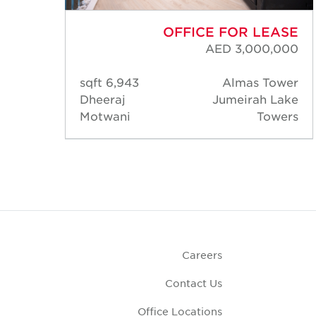
ASE
OFFICE FOR LEASE
000
AED 3,000,000
ower
6,943 sqft
Almas Tower
Lake
Dheeraj
Jumeirah Lake
wers
Motwani
Towers
Careers
Contact Us
Office Locations