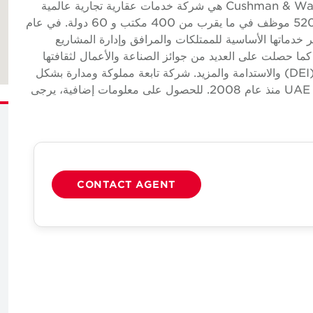
Cushman & Wakefield Cushman & Wakefield (NYSE: CWK) هي شركة خدمات عقارية تجارية عالمية
رائدة لأصحاب العقارات والمقيمين مع ما يقرب من 52000 موظف في ما يقرب من 400 مكتب و 60 دولة. في عام
ادات بلغت 9.5 مليار دولار عبر خدماتها الأساسية للممتلكات والمرافق وإدارة المشاريع
كما حصلت على العديد من جوائز الصناعة والأعمال لثقافتها
الحائزة على جوائز والتزامها بالتنوع والإنصاف والشمول (DEI) والاستدامة والمزيد. شركة تابعة مملوكة ومدارة بشكل
مستقل لشركة Cushman & Wakefield، وتعمل في UAE منذ عام 2008. للحصول على معلومات إضافية، يرجى
CONTACT AGENT