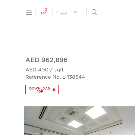
tion Menu
Open Search Menu
عربي
AED 962,896
AED 400 / sqft
Reference No. L-138544
DOWNLOAD
PDF