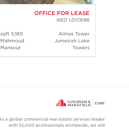
OFFICE FOR LEASE
AED 1,017,696
3,180 sqft
Almas Tower
1,69
Mahmoud
Jumeirah Lake
Dheer
Mansour
Towers
Motwa
As a global commercial real estate services leader
with 52,000 professionals worldwide, we will