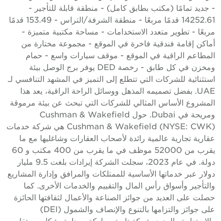
 جديد تمامًا (مكتب بطابق كامل) - منطقة قابلة للتأجير -
14252.61 قدمًا مربعًا - منطقة الشرفة/التراس - 153.49 قدمًا
ربعًا - تطوير متعدد الاستخدامات - مساحة مكتبية متميزة -
ماكن إقامة فندقية فاخرة في الموقع - مجموعة مختارة من
لمطاعم الراقية في الموقع - موقف سيارات واسع - حمام
ومخزن في كل طابق - رخصة DED يوفر برج الوصل بيئة
ستثنائية للشركات التي تتطلع إلى التميز في المشهد التنافسي لـ
UAE. بفضل تصميمه المذهل ووسائل الراحة الراقية، يعد هذا
لمشروع الأساس المثالي للشركات التي تبحث عن بيئة مرموقة
ومريحة في Dubai. حول Cushman & Wakefield
Cushman & Wakefield (NYSE: CWK) هي شركة خدمات
قارية تجارية عالمية رائدة لأصحاب العقارات وشاغليها مع ما
يقرب من 52000 موظف في ما يقرب من 400 مكتب و 60
دولة. في عام 2023، سجلت الشركة إيرادات بلغت 9.5 مليار
ولار عبر خدماتها الأساسية للممتلكات والمرافق وإدارة المشاريع
التأجير وأسواق رأس المال والتقييم والخدمات الأخرى. كما
صلت على العديد من جوائز الصناعة والأعمال لثقافتها الحائزة
على جوائز والتزامها بالتنوع والإنصاف والشمول (DEI)
الاستدامة والمزيد. شركة تابعة مملوكة ومدارة بشكل مستقل