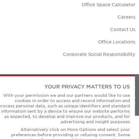
Office Space Calculato
Career
Contact U
Office Location
Corporate Social Responsibilit
YOUR PRIVACY MATTERS TO US
Privacy Policie
With your permission we and our partners would like to use
© Copyright Cushman & Wakefield Core 20
cookies in order to access and record information and
All Rights Reserved
process personal data, such as unique identifiers and standard
information sent by a device to ensure our website performs
as expected, to develop and improve our products, and for
advertising and insight purposes.
Alternatively click on More Options and select your
preferences before providing or refusing consent. Some