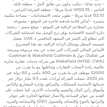
 جديد تمامًا - مكتب مكون من طابق كامل - منطقة قابلة
للتأجير - 14150.35 قدمًا مربعًا - منطقة الشرفة/التراس -
152.10 قدمًا مربعًا - تطوير متعدد الاستخدامات - مساحة مكتبية
تميزة - أماكن إقامة فندقية فاخرة في الموقع - مجموعة
ختارة من المطاعم الراقية في الموقع - موقع متميز - رخصة
ائرة التنمية الاقتصادية يوفر برج الوصل بيئة استثنائية للشركات
التي تتطلع إلى التميز في المشهد التنافسي لـ UAE. بفضل
صميمه المذهل ووسائل الراحة الراقية، يعد هذا المشروع
لأساس المثالي للشركات التي تبحث عن بيئة مرموقة ومريحة
في Dubai. حول Cushman & Wakefield Cushman &
Wakefield (NYSE: CWK) هي شركة خدمات عقارية تجارية
المية رائدة لأصحاب العقارات وشاغليها مع ما يقرب من
52000 موظف في ما يقرب من 400 مكتب و 60 دولة. في
عام 2023، سجلت الشركة إيرادات بلغت 9.5 مليار دولار عبر
دماتها الأساسية للممتلكات والمرافق وإدارة المشاريع والتأجير
أسواق رأس المال والتقييم والخدمات الأخرى. كما حصلت على
لعديد من جوائز الصناعة والأعمال لثقافتها الحائزة على جوائز
والتزامها بالتنوع والإنصاف والشمول (DEI) والاستدامة والمزيد.
شركة تابعة مملوكة ومدارة بشكل مستقل لشركة Cushman &