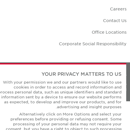
Career
Contact U
Office Location
Corporate Social Responsibilit
YOUR PRIVACY MATTERS TO US
Privacy Policie
With your permission we and our partners would like to use
© Copyright Cushman & Wakefield Core 20
cookies in order to access and record information and
All Rights Reserved
process personal data, such as unique identifiers and standard
information sent by a device to ensure our website performs
as expected, to develop and improve our products, and for
advertising and insight purposes.
Alternatively click on More Options and select your
preferences before providing or refusing consent. Some
processing of your personal data may not require your
consent, but you have a right to object to such processing.