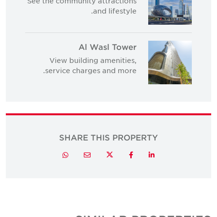
See the community attractions
and lifestyle.
Al Wasl Tower
View building amenities,
service charges and more.
SHARE THIS PROPERTY
Twitter
Whatsapp
Email
Facebook
LinkedIn