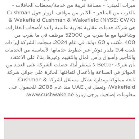
يزات المبنى: - مسافة قريبة من خدمة/محطات الحافلات -
بالقرب من المتاجر - الكثير من مواقف الزوار حول Cushman
& Wakefield Cushman & Wakefield (NYSE: CWK
ي شركة خدمات عقارية تجارية عالمية رائدة لأصحاب العقارات
وشاغليها مع ما يقرب من 52000 موظف في ما يقرب من
400 مكتب و 60 دولة. في عام 2024، سجلت الشركة إيرادات
بلغت 9.4 مليار دولار عبر خطوط خدماتها الأساسية من الخدمات
التأجير وأسواق رأس المال والتقييم وغيرها. بناءً على الاعتقاد
بأن شركة Better لا تستقر أبدًا، حصلت الشركة على العديد من
لجوائز في الصناعة والأعمال لثقافتها الحائزة على جوائز. شركة
تابعة مملوكة ومدارة بشكل مستقل لشركة Cushman &
Wakefield، وتعمل في UAE منذ عام 2008. للحصول على
علومات إضافية، يرجى زيارة www.cushwake.ae.