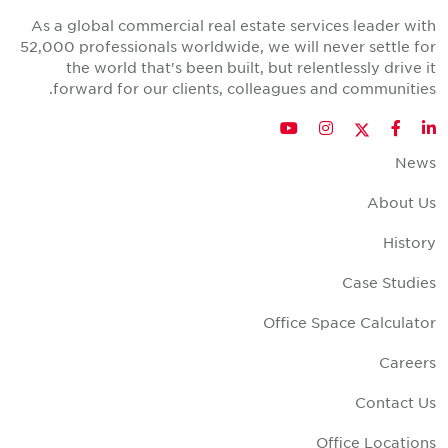
As a global commercial real estate services leader wit
52,000 professionals worldwide, we will never settle fo
the world that's been built, but relentlessly drive i
forward for our clients, colleagues and communities
Twitter
YouTube
Instagram
Facebook
LinkedIn
New
About U
Histor
Case Studie
Office Space Calculato
Career
Contact U
Office Location