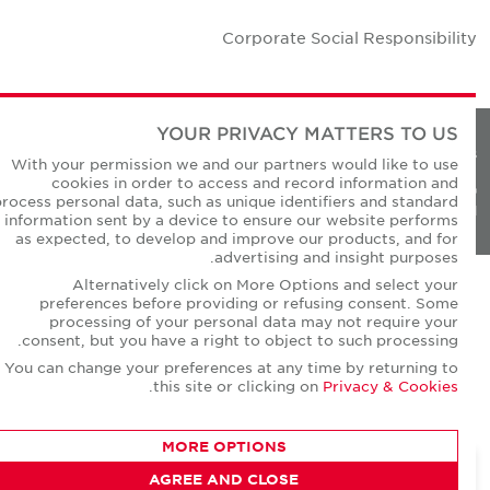
Corporate Social Responsibilit
YOUR PRIVACY MATTERS TO US
Privacy Policie
With your permission we and our partners would like to use
cookies in order to access and record information and
© Copyright Cushman & Wakefield Core 20
process personal data, such as unique identifiers and standard
All Rights Reserved
information sent by a device to ensure our website performs
as expected, to develop and improve our products, and for
advertising and insight purposes.
Alternatively click on More Options and select your
preferences before providing or refusing consent. Some
processing of your personal data may not require your
consent, but you have a right to object to such processing.
You can change your preferences at any time by returning to
.
this site or clicking on
Privacy & Cookies
MORE OPTIONS
AGREE AND CLOSE
CONTACT AGENT
David Short