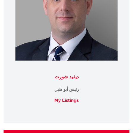
ديفيد شورت
رئيس أبو ظبي
My Listings