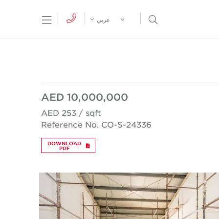
tion Menu
Open Search Menu
عربي
AED 10,000,000
AED 253 / sqft
Reference No. CO-S-24336
DOWNLOAD
PDF