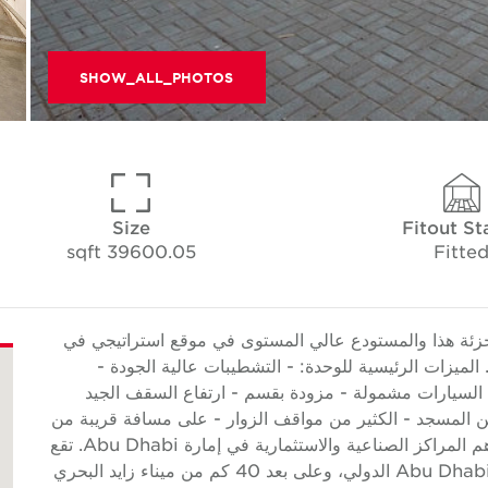
SHOW_ALL_PHOTOS
Size
Fitout St
39600.05 sqft
Fitte
Cushman & متجر البيع بالتجزئة هذا والمستودع عالي المستوى في موقع استراتيجي في
 الحجم هو 39600.05 قدم مربع. الميزات الرئيسية للوحدة: - التشطيبات عالية الجودة -
السيارات مشمولة - مزودة بقسم - ارتفاع السقف الجيد
 من المسجد - الكثير من مواقف الزوار - على مسافة قريبة من
خدمات الحافلات تعد مدينة مصفح الصناعية واحدة من أهم المراكز الصناعية والاستثمارية في إمارة Abu Dhabi. تقع
على بعد 30 كم. من وسط مدينة Abu Dhabi ومطار Abu Dhabi الدولي، وعلى بعد 40 كم من ميناء زايد البحري