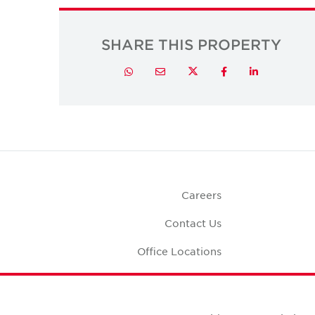
SHARE THIS PROPERTY
Twitter
Whatsapp
Email
Facebook
LinkedIn
Careers
Contact Us
Office Locations
Corporate Social
Responsibility
Office S