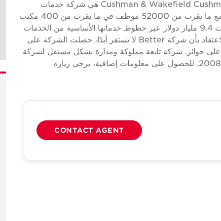
(ميناء زايد). حول Cushman & Wakefield Cushman & Wakefield (NYSE: CWK) هي شركة خدمات
عقارية تجارية عالمية رائدة لأصحاب العقارات وشاغليها مع ما يقرب من 52000 موظف في ما يقرب من 400 مكتب
و 60 دولة. في عام 2024، سجلت الشركة إيرادات بلغت 9.4 مليار دولار عبر خطوط خدماتها الأساسية من الخدمات
والتأجير وأسواق رأس المال والتقييم وغيرها. بناءً على الاعتقاد بأن شركة Better لا تستقر أبدًا، حصلت الشركة على
ئزة على جوائز. شركة تابعة مملوكة ومدارة بشكل مستقل لشركة
Cushman & Wakefield، وتعمل في UAE منذ عام 2008. للحصول على معلومات إضافية، يرجى زيارة
CONTACT AGENT