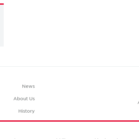
News
About Us
History
Case Studies
pace Calculator