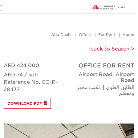
u
Abu Dhabi
Office
For Rent
Hom
< back to Searc
AED 424,000
OFFICE FOR REN
Airport Road, Airpor
AED 74 / sqft
Roa
Reference No. CO-R-
لطابق العلوي | مكتب مجهز
28437
مقسّم
DOWNLOAD PDF