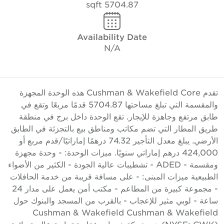
5704.87 sqft
Availability Date
N/A
تقدم Cushman & Wakefield Core هذه الوحدة المجهزة
والمقسمة التي تبلغ مساحتها 5704.87 قدمًا مربعًا وتقع في
ابق مرتفع وجاهزة للإيجار. تقع الوحدة داخل برج في منطقة
ريق المطار التي تضم مكاتب ومناطق بيع بالتجزئة في الطابق
الأرضي. يبلغ معدل التأجير 74.32 درهمًا إماراتيًا/قدم مربع أو
424,000 درهم إماراتي سنويًا. ميزات الوحدة: - وحدة مجهزة
ومقسمة - ADED - تشطيبات عالية الجودة - الكثير من الأضواء
لطبيعية ميزات المبنى: - على مسافة قريبة من خدمة الحافلات
- مجموعة كبيرة من المطاعم - مكتب أمن يعمل على مدار 24
اعة - لوبي مثير للإعجاب - بالقرب من المسجد والبنوك حول
Cushman & Wakefield Cushman & Wakefiel