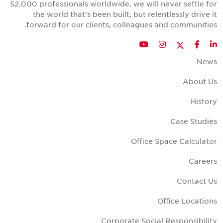
52,000 professionals worldwide, we will never settle fo
the world that's been built, but relentlessly drive i
forward for our clients, colleagues and communities
Twitter
YouTube
Instagram
Facebook
LinkedIn
New
About U
Histor
Case Studie
Office Space Calculato
Career
Contact U
Office Location
Corporate Social Responsibilit