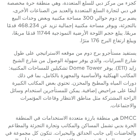
جزء من مركز دبي للسلع المتعددة، وهي منطقة حرة مخصصة
ي دبي لتجارة السلع المتعددة والعديد من الصناعات الأخرى،
يضم برج دوم حوالي 300 مساحة مكتبية وبعض وحدات البيع
بالتجزئة، ويوفر مساحة مكتبية إجمالية تزيد عن 468.234 قدمًا
مربعًا. يبلغ حجم اللوحة الأرضية النموذجية 11744 قدمًا مربعًا،
يبلغ ارتفاع البرج 176 مترًا.
ستفيد مستأجرو برج دوم من موقعه الاستراتيجي على طول
ارع السرايات، والذي يوفر سهولة الوصول من شارع الشيخ
زايد (E11). يوفر Dome Tower تشكيلين للمساحات المكتبية:
لمكاتب الهيكلية والأساسية والمجهزة بالكامل، بما في ذلك
ورات المياه والمطبخ والمخزن. تحتوي بعض المكاتب الكبيرة
يضًا على مراحيض إضافية. يمكن للمستأجرين استخدام وسائل
لراحة المشتركة مثل مناطق الانتظار وقاعات المؤتمرات
الاجتماعات.
DMCC هي منطقة بارزة متعددة الاستخدامات في المنطقة
لحرة بدبي تشمل المساكن والمكاتب وتجارة التجزئة والمطاعم
الحاضنات إلى جانب الحدائق والبحيرات. تتكون كل مجموعة في
ركز دبي للسلع المتعددة من ثلاثة مبانٍ ويتم تسميتها أبجديًا من