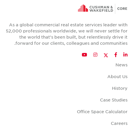
As a global commercial real estate services leader wit
52,000 professionals worldwide, we will never settle fo
the world that's been built, but relentlessly drive i
forward for our clients, colleagues and communities
Twitter
YouTube
Instagram
Facebook
LinkedIn
New
About U
Histor
Case Studie
Office Space Calculato
Career