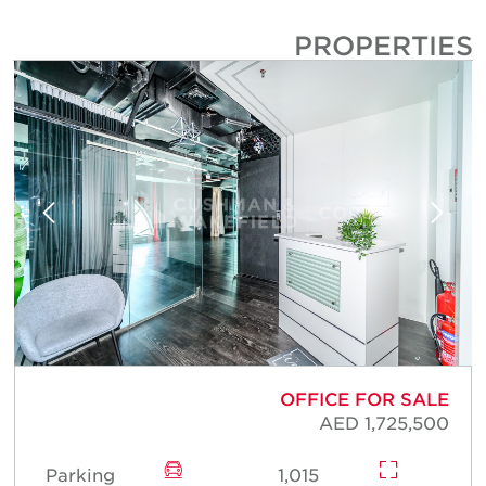
PROPERTIE
E
OFFICE FOR SALE
0
AED 1,725,500
Parking
1,015