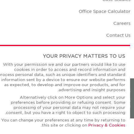
Office Space Calculato
Career
Contact U
Office Location
YOUR PRIVACY MATTERS TO US
Corporate Social Responsibilit
With your permission we and our partners would like to use
cookies in order to access and record information and
process personal data, such as unique identifiers and standard
information sent by a device to ensure our website performs
as expected, to develop and improve our products, and for
advertising and insight purposes.
Privacy Policie
Alternatively click on More Options and select your
© Copyright Cushman & Wakefield Core 20
preferences before providing or refusing consent. Some
All Rights Reserved
processing of your personal data may not require your
consent, but you have a right to object to such processing.
You can change your preferences at any time by returning to
.
this site or clicking on
Privacy & Cookies