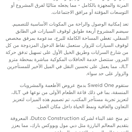
لمرنة والمجهزة بالكامل - مما يجعله مثاليًا لفرق المشروع أو
لتوسعات المؤقتة أو مرافق الاجتماعات.
عد إمكانية الوصول والراحة من المكونات الأساسية للتصميم.
يضم المشروع أربعة طوابق لوقوف السيارات في الطابق
لسفلي، تغطي المساحة الكاملة للبرج، مدعومة بمرفق مخصص
وقوف السيارات للزوار. ستعمل نقاط الدخول المزدوجة من كل
ن شارع السرايات وطريق الخيل الأول على تسهيل تدفق حركة
لمرور. ستتصل خدمة الحافلات المكوكية مباشرة بمحطة مترو
JLT، مما يعمل على تحسين النقل في الميل الأخير للمستأجرين
الزوار على حد سواء.
ستقوم Sweid One بدمج عروض الأطعمة والمشروبات
المنسقة، بما في ذلك قاعة الطعام الأولى من نوعها في JLT،
تعزيز تجربة مستأجر المكتب. تم تصميم هذه الميزات لتعزيز
لتعاون والعافية ونمط الحياة داخل مكان العمل.
تم منح عقد البناء لشركة Dutco Construction، المعروفة
تقديم المعالم البارزة مثل دبي مول وبووكس بارك، مما يعزز
لتنفيذ عالي الجودة والثقة في الصناعة.