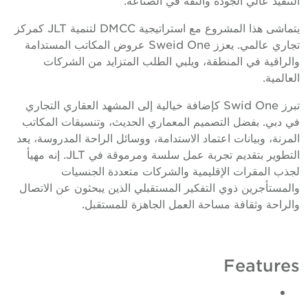
يتماشى هذا المشروع مع استراتيجية DMCC لتنمية JLT كمركز
تجاري عالمي. يعزز Sweid One عروض المكاتب المستدامة
الراقية في المنطقة، ويلبي الطلب المتزايد من الشركات
لعالمية.
تبرز Swid One كإضافة خيالية إلى المشهد العقاري التجاري
ي دبي. بفضل التصميم المعماري الحديث، وتنسيقات المكاتب
لمرنة، وبيانات اعتماد الاستدامة، ووسائل الراحة المدروسة، يعد
التطوير بتقديم تجربة عمل سلسة ومرموقة في JLT. إنه مهيأ
جذب المقرات الإقليمية والشركات متعددة الجنسيات
المستأجرين ذوي التفكير المستقبلي الذين يبحثون عن الاتصال
الراحة وثقافة مساحة العمل الجاهزة للمستقبل.
Feature