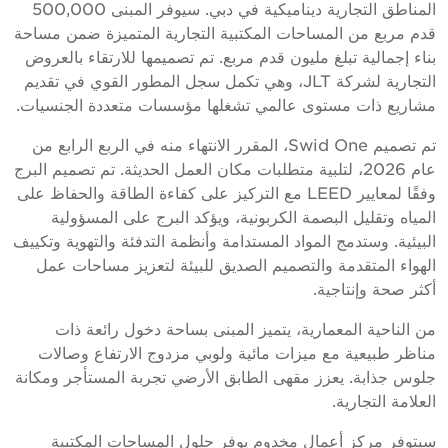
المناطق التجارية ديناميكية في دبي. سيوفر المبنى 500,000
دم مربع من المساحات المكتبية التجارية المتميزة ضمن مساحة
ناء إجمالية تبلغ مليون قدم مربع. تم تصميمها للارتقاء بالعروض
التجارية لشركة JLT، وهي تكمل سجل المطور القوي في تقديم
شاريع ذات مستوى عالمي تشغلها مؤسسات متعددة الجنسيات.
تم تصميم Swid One، المقرر الانتهاء منه في الربع الرابع من
عام 2026، لتلبية متطلبات مكان العمل الحديثة. تم تصميم البرج
وفقًا لمعايير LEED مع التركيز على كفاءة الطاقة والحفاظ على
لمياه وتقليل البصمة الكربونية، ويؤكد البرج على المسؤولية
لبيئية. وستدمج المواد المستدامة وأنظمة التدفئة والتهوية وتكييف
لهواء المتقدمة والتصميم الصديق للبيئة لتعزيز مساحات عمل
كثر صحة وإنتاجية.
ن الناحية المعمارية، يتميز المبنى بساحة دخول رائعة ذات
ناظر طبيعية مع ميزات مائية ولوبي مزدوج الارتفاع وصالات
لوس جذابة. يعزز مقهى الطابق الأرضي تجربة المستأجر ومكانة
لعلامة التجارية.
يتوفر مركز أعمال مخدوم يوفر حلول المساحات المكتبية