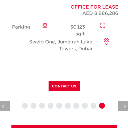
E
OFFICE FOR LEASE
0
AED 8,886,286
Parking
30,123
sqft
Sweid One, Jumeirah Lake
Towers, Dubai
CONTACT US