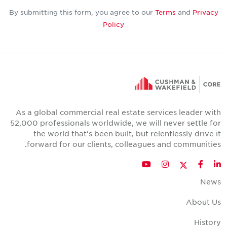
By submitting this form, you agree to our
Terms
and
Privacy
Policy
As a global commercial real estate services leader wit
52,000 professionals worldwide, we will never settle fo
the world that's been built, but relentlessly drive i
forward for our clients, colleagues and communities
Twitter
YouTube
Instagram
Facebook
LinkedIn
New
About U
Histor