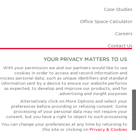
Case Studie
Office Space Calculato
Career
Contact U
Office Location
YOUR PRIVACY MATTERS TO US
With your permission we and our partners would like to use
Corporate Social Responsibilit
cookies in order to access and record information and
process personal data, such as unique identifiers and standard
information sent by a device to ensure our website performs
as expected, to develop and improve our products, and for
advertising and insight purposes.
Alternatively click on More Options and select your
Privacy Policie
preferences before providing or refusing consent. Some
processing of your personal data may not require your
© Copyright Cushman & Wakefield Core 20
consent, but you have a right to object to such processing.
All Rights Reserved
You can change your preferences at any time by returning to
.
this site or clicking on
Privacy & Cookies