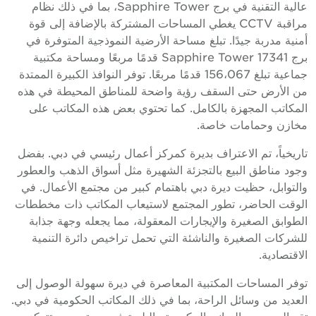
عالية التقنية في برج Sapphire Tower، بما في ذلك نظام
مراقبة CCTV يغطي المساحات المشتركة بالإضافة إلى قوة
أمنية مدربة جيدًا. تبلغ مساحة الأرضية النموذجية المتوفرة في
برج Sapphire Tower 17341 قدمًا مربعًا ومساحة مكتبية
جماعية تبلغ 156،067 قدمًا مربعًا. توفر النوافذ الكبيرة الممتدة
من الأرض حتى السقف رؤية واضحة للمناطق المحيطة في هذه
المكاتب المجهزة بالكامل. كما تحتوي بعض هذه المكاتب على
مخازن وحمامات خاصة.
تاريخياً، تم الاعتراف بديرة كمركز أعمال رئيسي في دبي. بفضل
وجود مناطق البيع بالتجزئة الشهيرة مثل أسواق الذهب والعطور
والتوابل، حظيت ديرة دبي باهتمام كبير من مجتمع الأعمال. في
الوقت الحاضر، تطور المجتمع لاستيعاب المكاتب ذات مخططات
الطوابق الصغيرة والإيجارات المعقولة، مما يجعله وجهة جذابة
للشركات الصغيرة والناشئة التي تحمل تراخيص دائرة التنمية
الاقتصادية.
توفر المساحات المكتبية المعاصرة في ديرة سهولة الوصول إلى
العديد من وسائل الراحة، بما في ذلك المكاتب الحكومية في دبي.
تقع العديد من المباني الحكومية والبلدية في ديرة دبي، وتتركز