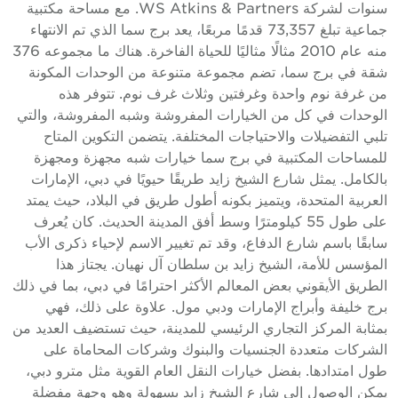
سنوات لشركة WS Atkins & Partners. مع مساحة مكتبية
جماعية تبلغ 73,357 قدمًا مربعًا، يعد برج سما الذي تم الانتهاء
منه عام 2010 مثالًا مثاليًا للحياة الفاخرة. هناك ما مجموعه 376
شقة في برج سما، تضم مجموعة متنوعة من الوحدات المكونة
من غرفة نوم واحدة وغرفتين وثلاث غرف نوم. تتوفر هذه
الوحدات في كل من الخيارات المفروشة وشبه المفروشة، والتي
تلبي التفضيلات والاحتياجات المختلفة. يتضمن التكوين المتاح
للمساحات المكتبية في برج سما خيارات شبه مجهزة ومجهزة
بالكامل. يمثل شارع الشيخ زايد طريقًا حيويًا في دبي، الإمارات
العربية المتحدة، ويتميز بكونه أطول طريق في البلاد، حيث يمتد
على طول 55 كيلومترًا وسط أفق المدينة الحديث. كان يُعرف
سابقًا باسم شارع الدفاع، وقد تم تغيير الاسم لإحياء ذكرى الأب
المؤسس للأمة، الشيخ زايد بن سلطان آل نهيان. يجتاز هذا
الطريق الأيقوني بعض المعالم الأكثر احترامًا في دبي، بما في ذلك
برج خليفة وأبراج الإمارات ودبي مول. علاوة على ذلك، فهي
بمثابة المركز التجاري الرئيسي للمدينة، حيث تستضيف العديد من
الشركات متعددة الجنسيات والبنوك وشركات المحاماة على
طول امتدادها. بفضل خيارات النقل العام القوية مثل مترو دبي،
يمكن الوصول إلى شارع الشيخ زايد بسهولة وهو وجهة مفضلة