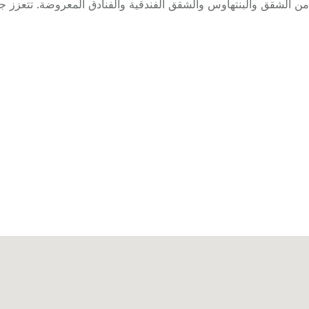
 الشقق والبنتهاوس والشقق الفندقية والفنادق المعروضة. تتعزز ج