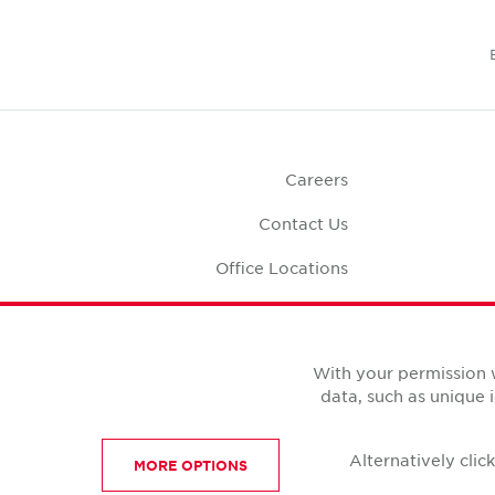
Careers
Contact Us
Office Locations
Corporate Social
Responsibility
Office S
With your permission 
data, such as unique 
Alternatively cli
MORE OPTIONS