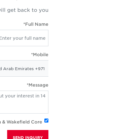
ill get back to you
Full Name*
Mobile*
Message*
n & Wakefield Core
SEND INQUIRY