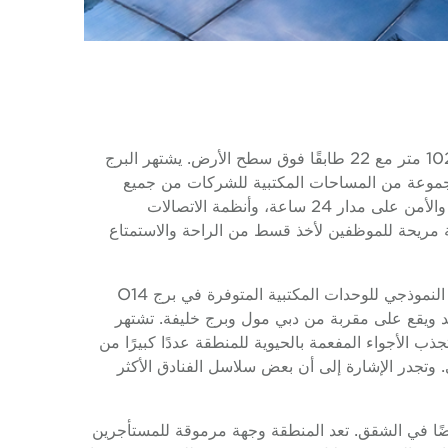
برج O14 عبارة عن مبنى مكاتب مرتفع يقع في منطقة الخليج التجاري بدبي. تم الانتهاء منه في عام 2010 ويقع على ارتفاع 102 متر مع 22 طابقًا فوق سطح الأرض. يشتهر البرج
لمعمارية الفريدة، ويتميز بواجهة شبكية مميزة توفر كلاً من المظهر الجمالي والفوائد الوظيفية. يوفر O14 Tower مجموعة من المساحات المكتبية للشركات من جميع
الأحجام، فضلاً عن مجموعة متنوعة من وسائل الراحة بما في ذلك المصاعد عالية السرعة، وأماكن وقوف السيارات الواسعة، والأمن على مدار 24 ساعة، وأنظمة الاتصالات
ة مريحة للموظفين لأخذ قسط من الراحة والاستمتاع
تشمل التكوينات المكتبية المتاحة في O14 Tower - مساحات مكتبية مجهزة بالكامل ومجهزة بالكامل ومفروشة. يبلغ الحجم النموذجي للوحدات المكتبية المتوفرة في برج O14
 مربعًا. يمكن الوصول إلى برج O14 بسهولة من شارع الشيخ زايد ويقع على مقربة من دبي مول وبرج خليفة. تشتهر
ذب الأجواء المفعمة بالحيوية للمنطقة عددًا كبيرًا من
. وتجدر الإشارة إلى أن بعض سلاسل الفنادق الأكثر
أيضًا في الشقق. تعد المنطقة وجهة مرموقة للمستأجرين