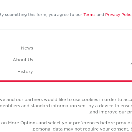
By submitting this form, you agree to our
Terms
and
Privacy Polic
News
About Us
History
Case Studies
pace Calculator
we and our partners would like to use cookies in order to ac
identifiers and standard information sent by a device to ens
and improve our pro
ck on More Options and select your preferences before provid
personal data may not require your consent, b