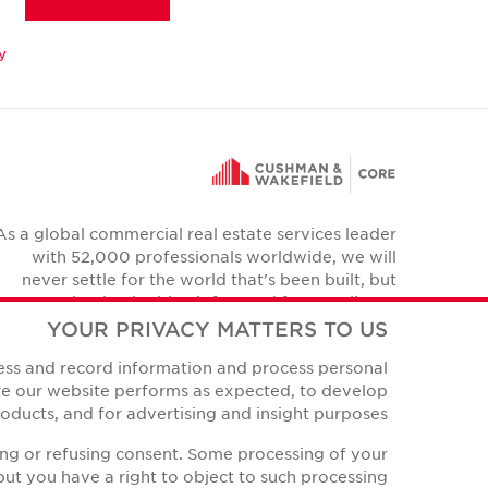
y
As a global commercial real estate services leader
with 52,000 professionals worldwide, we will
never settle for the world that's been built, but
relentlessly drive it forward for our clients,
colleagues and communities.
YOUR PRIVACY MATTERS TO US
Twitter
cess and record information and process personal
YouTube
Instagram
Facebook
LinkedIn
ure our website performs as expected, to develop
ducts, and for advertising and insight purposes.
ing or refusing consent. Some processing of your
ut you have a right to object to such processing.
Privacy Policies