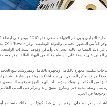
بهندسته ا
توي المبنى على حديقة على السطح وفناء في الهواء الطلق يوفر مساح
7,535 قدمًا مربعًا ومساحة مكتبية جماعية تبلغ 158231 قدمًا
كبيرًا من المكاتب والبنوك ومؤسسات البيع بالتجزئة رفيعة المستوى. تج
ارزة مثل وسط مدينة دبي وشارع الشيخ زايد ومركز دبي المالي العالمي
ت وجودها في الحي.
الشباب والعزاب، على الرغم من أن عددًا كبيرًا من العائلات تستثمر 