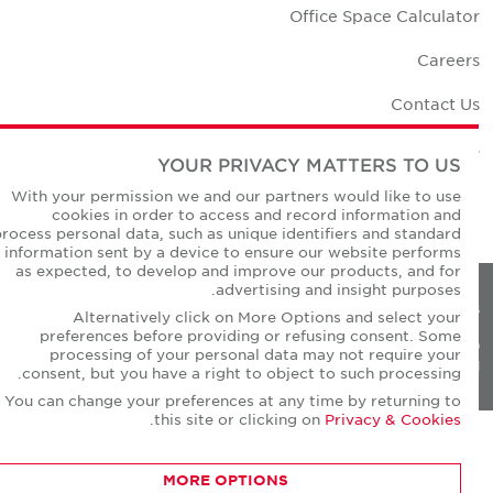
Office Space Calculato
Career
Contact U
Office Location
YOUR PRIVACY MATTERS TO US
Corporate Social Responsibilit
With your permission we and our partners would like to use
cookies in order to access and record information and
process personal data, such as unique identifiers and standard
information sent by a device to ensure our website performs
as expected, to develop and improve our products, and for
advertising and insight purposes.
Privacy Policie
Alternatively click on More Options and select your
preferences before providing or refusing consent. Some
© Copyright Cushman & Wakefield Core 20
processing of your personal data may not require your
All Rights Reserved
consent, but you have a right to object to such processing.
You can change your preferences at any time by returning to
.
this site or clicking on
Privacy & Cookies
MORE OPTIONS