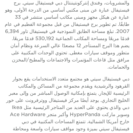
المشروبات، وفندق إنتركونتيننتال دبي فيستيفال سيتي. برج
يستيفال عبارة عن مبنى مكتبي أساسي من الدرجة الأولى، وهو
عبارة عن هيكل مجهز ومبنى مكاتب أساسي منتشر في 33
ابقًا. تم تطوير برج فيستيفال من قبل مجموعة الفطيم في عام
2007. تبلغ مساحة الطابق النموذجية في فيستيفال تاور 6,394
قدمًا مربعًا ومساحة المكاتب الجماعية 530,192 قدمًا مربعًا.
يضم هذا البرج المستأجر 12 مصعدًا عالي السرعة ونظام أمان
تطور وموقف سيارات مغطى. تحتوي الوحدات المكتبية على
رافق مثل قاعات المؤتمرات والاجتماعات والمطبخ/المخزن
الحمامات.
بي فيستيفال سيتي هو مجتمع متعدد الاستخدامات يقع بجوار
لقرهود والرشيدية ويقدم مجموعة من المساكن والمكاتب
لرئيسية للإيجار. يتمتع بإمكانية الوصول المباشر من وإلى معبر
لخليج التجاري. يوجد أيضًا مركز فيستيفال ووترفرونت على خور
دبي والذي يحتوي على العديد من المتاجر الرئيسية مثل Ikea
وسوبر ماركت HyperPanda وأكبر متجر Ace Hardware
ارج أمريكا الشمالية. تتمتع المساحات المكتبية في دبي
يستيفال سيتي بميزة وجود مواقف سيارات واسعة ومحاطة