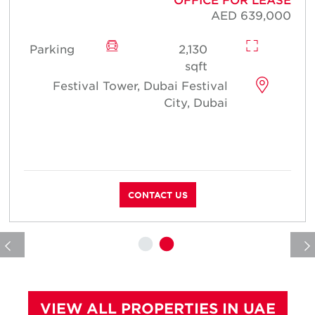
0
AED 639,000
Parking
2,130
sqft
Festival Tower, Dubai Festival
City, Dubai
م
س
CONTACT US
VIEW ALL PROPERTIES IN UAE