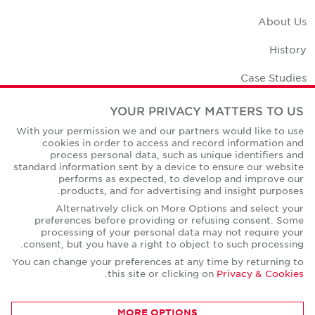
About Us
History
Case Studies
Office Space Calculator
YOUR PRIVACY MATTERS TO US
With your permission we and our partners would like to use
Careers
cookies in order to access and record information and
process personal data, such as unique identifiers and
Contact Us
standard information sent by a device to ensure our website
performs as expected, to develop and improve our
Office Locations
products, and for advertising and insight purposes.
Alternatively click on More Options and select your
Corporate Social Responsibility
preferences before providing or refusing consent. Some
processing of your personal data may not require your
consent, but you have a right to object to such processing.
You can change your preferences at any time by returning to
.
this site or clicking on
Privacy & Cookies
Privacy Policies
MORE OPTIONS