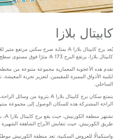
كابيتال بلازا
يُعد برج كابيتال بلازا A بمثابة صر
كابيتال بلازا، يرتفع البرج A 173 مترًا فوق مستوى سطح الأرض، ويضم 39 طابقًا من أماكن الإقامة الفاخرة.
تقدم هذه الأعجوبة المعمارية مجموعة متنوعة من مخطط
لتلبية الأذواق المميزة للمقيمين. لتعزيز تجربة المعي
الساحلي.
يتمتع سكان برج كابيتال بلازا 
الراحة المشتركة هذه للسكان الوصول إلى مجموعة متنوع
تشته
طريق الكورنيش، حيث تتعايش الأبراج الشاهقة الشهيرة
واستكمالًا للعروض السكنية، تعد منطقة الكورنيش موطنً