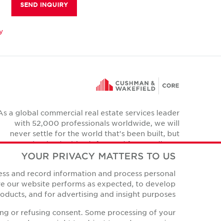
SEND INQUIRY
y
As a global commercial real estate services leader
with 52,000 professionals worldwide, we will
never settle for the world that's been built, but
relentlessly drive it forward for our clients,
colleagues and communities.
YOUR PRIVACY MATTERS TO US
Twitter
cess and record information and process personal
YouTube
Instagram
Facebook
LinkedIn
ure our website performs as expected, to develop
ducts, and for advertising and insight purposes.
ing or refusing consent. Some processing of your