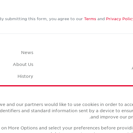
By submitting this form, you agree to our
Terms
and
Privacy Polic
News
About Us
History
Case Studies
pace Calculator
we and our partners would like to use cookies in order to ac
identifiers and standard information sent by a device to ens
and improve our pro
ck on More Options and select your preferences before provid