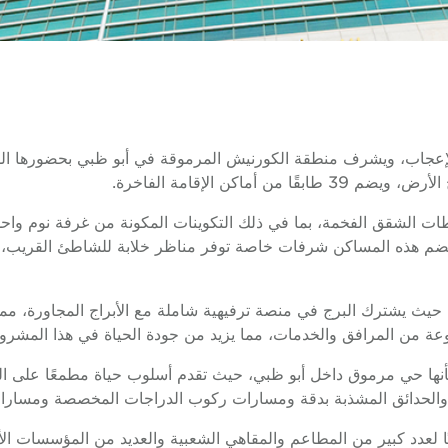
ح سكني مرتفع مثير للإعجاب، ويشرف منطقة الكورنيش المرموقة في أبو ظبي بح
ات الشقق الفخمة، بما في ذلك التكوينات المكونة من غرفة نوم واح
شة، تضم هذه المساكن شرفات خاصة توفر مناظر خلابة للشاطئ القريب،
A بثروة من وسائل الراحة، حيث يشترك البرج في منصة ترفيهية شاملة مع الأبراج الم
ة من المرافق والخدمات، مما يزيد من جودة الحياة في هذا المشروع
ر منطقة الكورنيش، حيث يقع برج كابيتال بلازا A، بأنها حي مرموق داخل أبو ظبي، حيث تقدم أسلو
 والحدائق المشذبة بدقة ومسارات ركوب الدراجات المخصصة ومسارات
ا لعدد كبير من المطاعم والمقاهي الشعبية والعديد من المؤسسات الأ