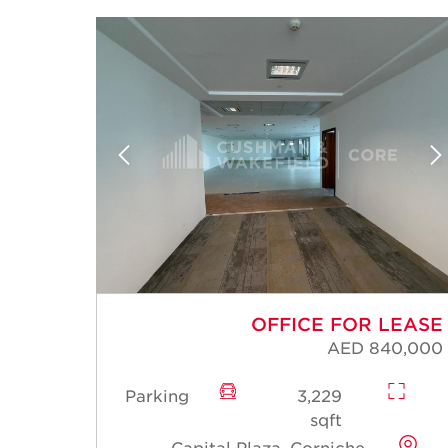
OFFICE FOR LEASE
AED 840,000
Parking
3,229
sqft
Capital Plaza, Corniche