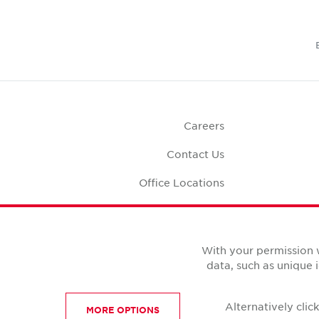
Careers
Contact Us
Office Locations
Corporate Social
Responsibility
Office S
With your permission 
data, such as unique 
Alternatively cli
MORE OPTIONS