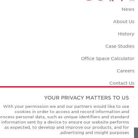
New
About U
Histor
Case Studie
Office Space Calculato
Career
Contact U
Office Location
YOUR PRIVACY MATTERS TO US
With your permission we and our partners would like to use
Corporate Social Responsibilit
cookies in order to access and record information and
process personal data, such as unique identifiers and standard
information sent by a device to ensure our website performs
as expected, to develop and improve our products, and for
advertising and insight purposes.