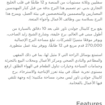
سفليين وثلاثة مستويات من المنصة و 12 طابقًا في قلب الخليج
لتجاري بدبي. تم تصميم هذا البرج بدقة من قبل كبار المهندسين
لمعماريين والمصممين والمتخصصين في بيئة العمل، ويمزج هذا
لبرج بسلاسة بين وظائف الأعمال وأجواء المتعة.
يقع برج كابيتال جولدن تاور على بعد 10 دقائق بالسيارة من
طول مبنى في العالم، برج خليفة، وشارع الشيخ زايد الصاخب،
يوفر موقعًا متميزًا للشركات. تبلغ مساحة البرج الإجمالية
270,00 قدم مربع في 12 طابقًا، ويوفر بيئة عمل متطورة.
ستمتع بوسائل الراحة التي لا مثيل لها، بما في ذلك المقهى
المطاعم والنادي الصحي ومركز الأعمال ومحلات البيع بالتجزئة
حمامات السباحة وخيارات تناول الطعام في الهواء الطلق. ارفع
ستوى تجربة عملك في بيئة تعزز الإنتاجية والاسترخاء. برج
ابيتال جولدن تاور ليس مجرد مساحة مكتبية؛ إنه وجهة تلتقي
يها الأعمال بالفخامة.
Feature