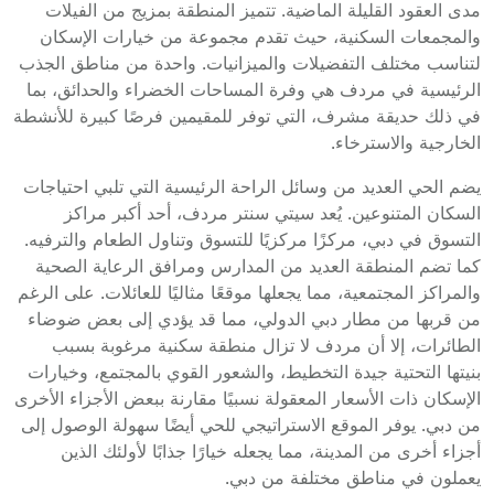
مدى العقود القليلة الماضية. تتميز المنطقة بمزيج من الفيلات
والمجمعات السكنية، حيث تقدم مجموعة من خيارات الإسكان
لتناسب مختلف التفضيلات والميزانيات. واحدة من مناطق الجذب
الرئيسية في مردف هي وفرة المساحات الخضراء والحدائق، بما
في ذلك حديقة مشرف، التي توفر للمقيمين فرصًا كبيرة للأنشطة
الخارجية والاسترخاء.
يضم الحي العديد من وسائل الراحة الرئيسية التي تلبي احتياجات
السكان المتنوعين. يُعد سيتي سنتر مردف، أحد أكبر مراكز
التسوق في دبي، مركزًا مركزيًا للتسوق وتناول الطعام والترفيه.
كما تضم المنطقة العديد من المدارس ومرافق الرعاية الصحية
والمراكز المجتمعية، مما يجعلها موقعًا مثاليًا للعائلات. على الرغم
من قربها من مطار دبي الدولي، مما قد يؤدي إلى بعض ضوضاء
الطائرات، إلا أن مردف لا تزال منطقة سكنية مرغوبة بسبب
بنيتها التحتية جيدة التخطيط، والشعور القوي بالمجتمع، وخيارات
الإسكان ذات الأسعار المعقولة نسبيًا مقارنة ببعض الأجزاء الأخرى
من دبي. يوفر الموقع الاستراتيجي للحي أيضًا سهولة الوصول إلى
أجزاء أخرى من المدينة، مما يجعله خيارًا جذابًا لأولئك الذين
يعملون في مناطق مختلفة من دبي.