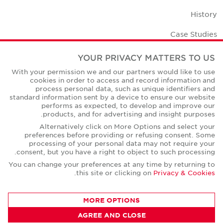
History
Case Studies
Office Space Calculator
YOUR PRIVACY MATTERS TO US
With your permission we and our partners would like to use
Careers
cookies in order to access and record information and
process personal data, such as unique identifiers and
Contact Us
standard information sent by a device to ensure our website
performs as expected, to develop and improve our
Office Locations
products, and for advertising and insight purposes.
Alternatively click on More Options and select your
Corporate Social Responsibility
preferences before providing or refusing consent. Some
processing of your personal data may not require your
consent, but you have a right to object to such processing.
You can change your preferences at any time by returning to
.
this site or clicking on
Privacy & Cookies
Privacy Policies
MORE OPTIONS
© Copyright Cushman & Wakefield Core 2026.
All Rights Reserved.
AGREE AND CLOSE