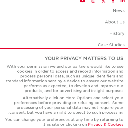
YouTube
Instagram
Facebook
LinkedIn
News
About Us
History
Case Studies
Office Space Calculator
YOUR PRIVACY MATTERS TO US
With your permission we and our partners would like to use
Careers
cookies in order to access and record information and
process personal data, such as unique identifiers and
Contact Us
standard information sent by a device to ensure our website
performs as expected, to develop and improve our
Office Locations
products, and for advertising and insight purposes.
Alternatively click on More Options and select your
Corporate Social Responsibility
preferences before providing or refusing consent. Some
processing of your personal data may not require your
consent, but you have a right to object to such processing.
You can change your preferences at any time by returning to
.
this site or clicking on
Privacy & Cookies