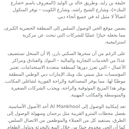
خليفة بن زايد، وطريق خالد بن الوليد (المعروف باسم «شارع
البنك»)، وشارع الشيخ راشد، وشارع الكويت - توفر المنكول
اتصالاً لا مثيل له في جميع أنحاء دبي.
يضمن موقع الحي الوصول السلس إلى المنطقة الحضرية الكبرى،
مما يجعله خيارًا عمليًا للشركات التي تبحث عن مركزية
استراتيجية.
على الرغم من أن سحرها السكني بارز، إلا أن المنخل تستضيف
عددًا من الخدمات التجارية والمالية - البنوك والفنادق ومراكز
الأعمال - التي تعزز دورها كمنطقة متعددة الاستخدامات. تعتبر
المؤسسات مثل سيتي بنك وبنك الإمارات دبي الوطني المنطقة
موطنًا لها، مما يوفر المصداقية والراحة الفورية لشاغلي المكاتب.
يوفر هذا المزيج الموثوقية والراحة، ويجذب الشركات الصغيرة
والمتوسطة والمكاتب المهنية.
تعد إمكانية الوصول إلى Al Mankhool أحد الأصول الأساسية.
بفضل محطات المترو القريبة مثل برجمان وسهولة الوصول إلى
الطرق، يستفيد كل من العملاء والموظفين من الاتصال السلس.
كما أن الحي مخدوم جيدًا من خلال البيع بالتجزئة وتناول الطعام