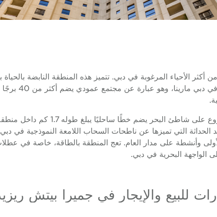
Beach. يقع JBR ف
ة.
ووفقًا لاسمه، فإن جميرا بيتش ريزيدنس 
بعد الحداثة التي تميزها عن ناطحات السحاب اللامعة النموذجية في دب
 وأنشطة على مدار العام. تعج المنطقة بالطاقة، خاصة في عطلات نهاي
رات للبيع والإيجار في جميرا بيتش ريز