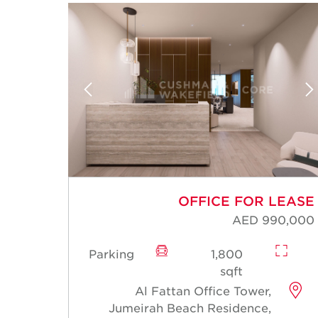
LEASE
OFFICE FOR LEASE
15,000
AED 990,000
Parking
1,800
sqft
Al Fattan Office Tower,
Jumeirah Beach Residence,