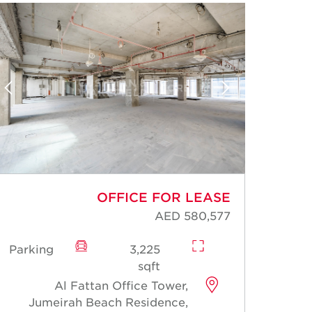
OFFICE FOR LEASE
AED 580,577
Parking
3,225
Park
sqft
Al Fattan Office Tower,
Jumeirah Beach Residence,
J