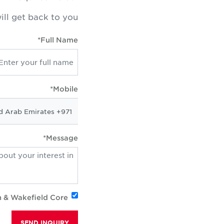
ill get back to you
Full Name*
Mobile*
Message*
n & Wakefield Core
SEND INQUIRY