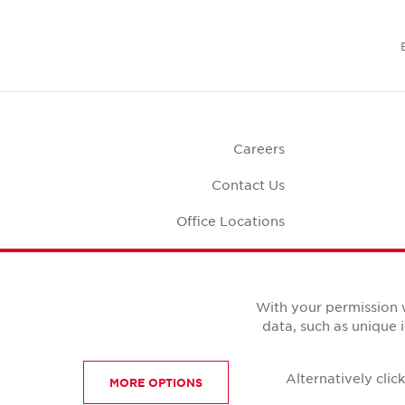
Careers
Contact Us
Office Locations
Corporate Social
Responsibility
Office S
With your permission 
data, such as unique 
Alternatively cli
MORE OPTIONS