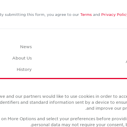
By submitting this form, you agree to our
Terms
and
Privacy Polic
News
About Us
History
Case Studies
pace Calculator
we and our partners would like to use cookies in order to ac
identifiers and standard information sent by a device to ens
and improve our pro
ck on More Options and select your preferences before provid
personal data may not require your consent, b