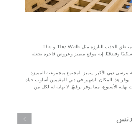
جميرا بيتش ريزيدنس، المعروفة باسم JBR، هي واحدة من أكثر الأحياء المرغوبة في دبي. تتميز هذه المنطقة النابضة بالحياة بمناطق الجذب البارزة مثل The Walk و The
ي منطقة الواجهة البحرية الرئيسية في دبي مارينا، وهو عبارة عن مجتمع عمودي يضم أكثر من 40 برجًا سكنيًا وفندقيًا. إنه موقع متميز وعروض فاخرة تجعله
عبارة عن مشروع على شاطئ البحر يضم خطًا ساحليًا يبلغ طوله 1.7 كم داخل منطقة مرسى دبي الأكبر. يتميز المجتمع بمجموعته المميزة
ي. يوفر هذا المكان الشهير في دبي للمقيمين أسلوب حياة
ة الأسبوع، مما يوفر ترفيهًا لا نهاية له لكل من
يدنس