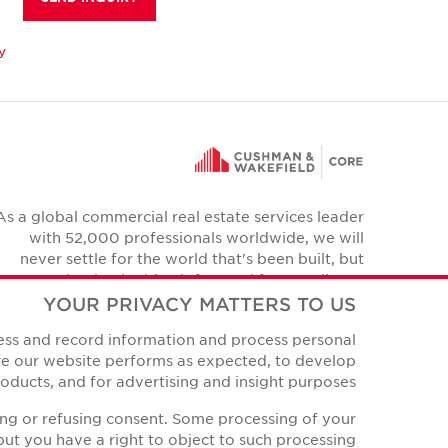
y
As a global commercial real estate services leader
with 52,000 professionals worldwide, we will
never settle for the world that's been built, but
relentlessly drive it forward for our clients,
colleagues and communities.
YOUR PRIVACY MATTERS TO US
Twitter
cess and record information and process personal
YouTube
Instagram
Facebook
LinkedIn
ure our website performs as expected, to develop
ducts, and for advertising and insight purposes.
ing or refusing consent. Some processing of your
ut you have a right to object to such processing.
Privacy Policies