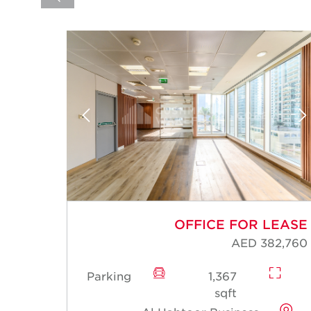
LEASE
OFFICE FOR LEASE
12,300
AED 382,760
Parking
1,367
sqft