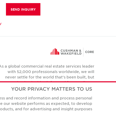
SEND INQUIRY
y
As a global commercial real estate services leader
with 52,000 professionals worldwide, we will
never settle for the world that's been built, but
relentlessly drive it forward for our clients,
colleagues and communities.
YOUR PRIVACY MATTERS TO US
Twitter
cess and record information and process personal
YouTube
Instagram
Facebook
LinkedIn
ure our website performs as expected, to develop
ducts, and for advertising and insight purposes.