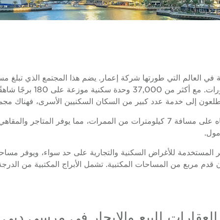
من الفنادق الفاخرة والمجمع
تطلعون إلى خدمة عدد كبير من السكان السكنيين الأسرى، فهناك مجموع
يمتد على طول الطريق حول مرسى دبي على حافة المياه على مسافة 7 كيلومترات من المم
مول.
المستخدمة للأغراض السكنية والتجارية على حد سواء، ويوفر مساحا
 للبيع. تضم دبي مارينا حاليًا ما يقرب من 2 مليون قدم مربع من المساحات المكتبية. تشمل الأبراج ا
العقارات للبيع والإيجار في مرسى دبي