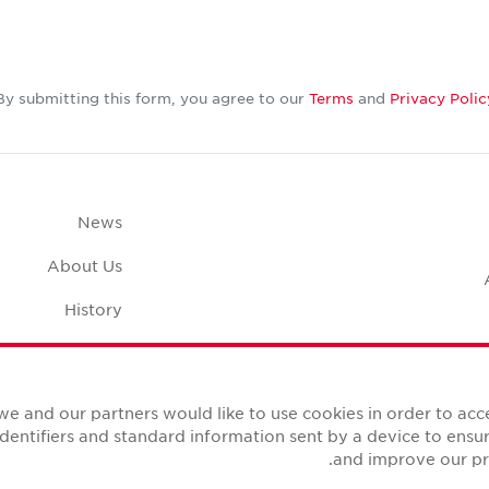
By submitting this form, you agree to our
Terms
and
Privacy Polic
News
About Us
History
Case Studies
pace Calculator
we and our partners would like to use cookies in order to ac
identifiers and standard information sent by a device to ens
and improve our pro