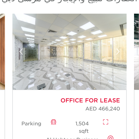
OFFICE FOR LEASE
AED 466,240
Parking
1,504
sqft