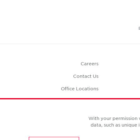
Careers
Contact Us
Office Locations
Corporate Social
Responsibility
Office S
With your permission 
data, such as unique 