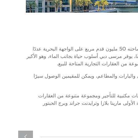
يعد مرسى دبي أحد أكبر وأفخم مجتمعات الواجهة البحرية في العالم التي طورتها شركة إعمار. يضم هذا المجتمع الذي تبلغ مساحته 50 مليون قدم مربع على الواجهة البحرية عددًا
ات السكنية الشاهقة والتطورات. مع أكثر من 37,000 وحدة سكنية موزعة على 180 برجًا شاهقًا، يوفر مرسى دبي أسلوب حياة بجانب الماء، وهو الأكبر
ة من العقارات التجارية المتاحة للبيع.
رات، مما يوفر المتاجر والمقاهي والبارات والمطاعم، ويمكن للمقيمين الوصول سيرًا
ت مكتبية للتأجير ومجموعة متنوعة من العقارات
لمكتبية من الدرجة الأولى مارينا بلازا وترايدنت جراند وبرج الحبتور