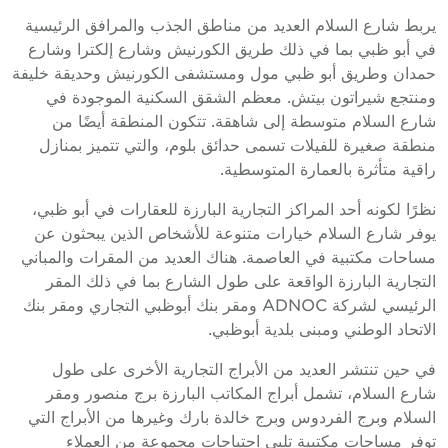
ربط شارع السلام العديد من مناطق الجذب والمرافق الرئيسية
ي أبو ظبي بما في ذلك طريق الكورنيش وشارع إلكترا وشارع
مدان وطريق أبو ظبي مول ومستشفى الكورنيش وحديقة خليفة
منتجع شيراتون بيتش. معظم الشقق السكنية الموجودة في
ارع السلام متوسطة إلى شاهقة. تتكون المنطقة أيضًا من
نطقة صغيرة للفيلات تسمى حدائق بلوم، والتي تتميز بمنازل
اقية متأثرة بالعمارة المتوسطية.
ظرًا لكونه أحد المراكز التجارية البارزة للعقارات في أبو ظبي،
وفر شارع السلام خيارات متنوعة للأشخاص الذين يبحثون عن
ساحات مكتبية في العاصمة. هناك العديد من المقرات والمباني
لتجارية البارزة الواقعة على طول الشارع بما في ذلك المقر
الرئيسي لشركة ADNOC ومقر بنك أبوظبي التجاري ومقر بنك
لاتحاد الوطني ومبنى بلدية أبوظبي.
ي حين تنتشر العديد من الأبراج التجارية الأخرى على طول
ارع السلام، تشمل أبراج المكاتب البارزة برج منصور ومقر
لسلام وبرج الفردوس وبرج خالدة بارك وغيرها من الأبراج التي
وفر مساحات مكتبية تلبي احتياجات مجموعة من العملاء