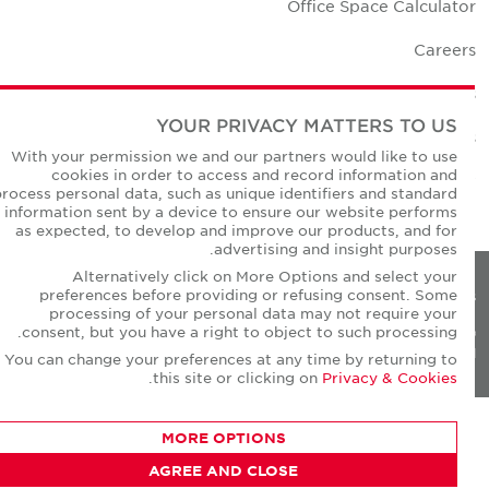
Office Space Calculato
Career
Contact U
YOUR PRIVACY MATTERS TO US
Office Location
With your permission we and our partners would like to use
cookies in order to access and record information and
Corporate Social Responsibilit
process personal data, such as unique identifiers and standard
information sent by a device to ensure our website performs
as expected, to develop and improve our products, and for
advertising and insight purposes.
Alternatively click on More Options and select your
preferences before providing or refusing consent. Some
Privacy Policie
processing of your personal data may not require your
consent, but you have a right to object to such processing.
© Copyright Cushman & Wakefield Core 20
All Rights Reserved
You can change your preferences at any time by returning to
.
this site or clicking on
Privacy & Cookies
MORE OPTIONS
AGREE AND CLOSE