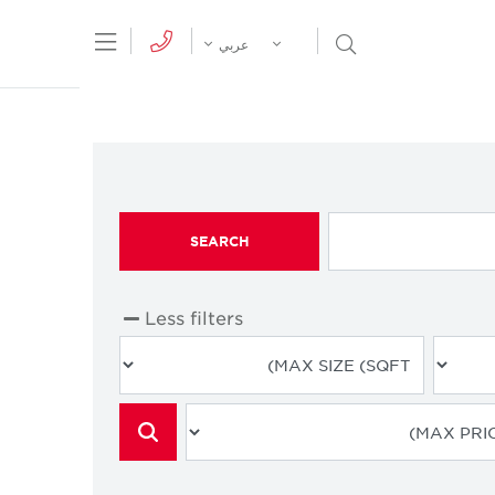
tion Menu
Open Search Menu
عربي
SEARCH
Less filters