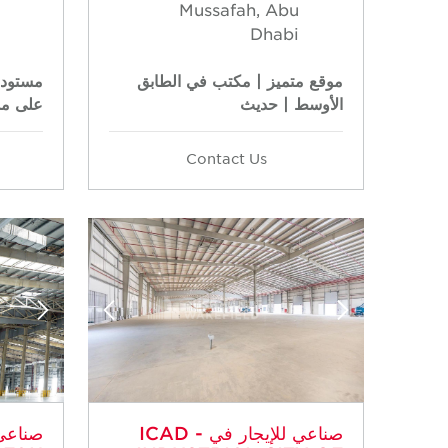
Mussafah, Abu
Dhabi
موقع متميز | مكتب في الطابق
مستودع
الأوسط | حديث
على مد
Contact Us
صناعي للإيجار في ICAD -
صناعي 