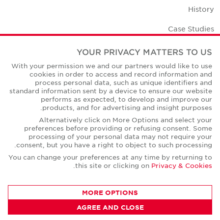
History
Case Studies
Office Space Calculator
YOUR PRIVACY MATTERS TO US
With your permission we and our partners would like to use
Careers
cookies in order to access and record information and
process personal data, such as unique identifiers and
Contact Us
standard information sent by a device to ensure our website
performs as expected, to develop and improve our
Office Locations
products, and for advertising and insight purposes.
Alternatively click on More Options and select your
Corporate Social Responsibility
preferences before providing or refusing consent. Some
processing of your personal data may not require your
consent, but you have a right to object to such processing.
You can change your preferences at any time by returning to
.
this site or clicking on
Privacy & Cookies
Privacy Policies
MORE OPTIONS
© Copyright Cushman & Wakefield Core 2026.
All Rights Reserved.
AGREE AND CLOSE