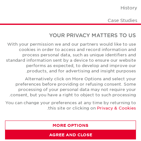
History
Case Studies
Office Space Calculator
YOUR PRIVACY MATTERS TO US
With your permission we and our partners would like to use
Careers
cookies in order to access and record information and
process personal data, such as unique identifiers and
Contact Us
standard information sent by a device to ensure our website
performs as expected, to develop and improve our
Office Locations
products, and for advertising and insight purposes.
Alternatively click on More Options and select your
Corporate Social Responsibility
preferences before providing or refusing consent. Some
processing of your personal data may not require your
consent, but you have a right to object to such processing.
You can change your preferences at any time by returning to
.
this site or clicking on
Privacy & Cookies
Privacy Policies
MORE OPTIONS
© Copyright Cushman & Wakefield Core 2026.
All Rights Reserved.
AGREE AND CLOSE