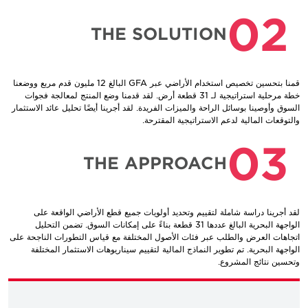
02
THE SOLUTION
قمنا بتحسين تخصيص استخدام الأراضي عبر GFA البالغ 12 مليون قدم مربع ووضعنا
خطة مرحلية استراتيجية لـ 31 قطعة أرض. لقد قدمنا وضع المنتج لمعالجة فجوات
السوق وأوصينا بوسائل الراحة والميزات الفريدة. لقد أجرينا أيضًا تحليل عائد الاستثمار
والتوقعات المالية لدعم الاستراتيجية المقترحة.
03
THE APPROACH
لقد أجرينا دراسة شاملة لتقييم وتحديد أولويات جميع قطع الأراضي الواقعة على
الواجهة البحرية البالغ عددها 31 قطعة بناءً على إمكانات السوق. تضمن التحليل
اتجاهات العرض والطلب عبر فئات الأصول المختلفة مع قياس التطورات الناجحة على
الواجهة البحرية. تم تطوير النماذج المالية لتقييم سيناريوهات الاستثمار المختلفة
وتحسين نتائج المشروع.