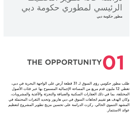
الرئيسي لمطوري حكومة دبي
مطور حكومة دبي
01
THE OPPORTUNITY
طلب مطور حكومي رؤى السوق لـ 31 قطعة أرض على الواجهة البحرية في دبي،
تغطي 12 مليون قدم مربع من المساحة الإجمالية المسموح بها عبر فئات الأصول
المختلفة، بما في ذلك العقارات السكنية والضيافة والتجزئة والأغذية والمشروبات،
وكان الهدف هو تقييم اتجاهات السوق في دبي هاربور وتحديد الثغرات المحتملة في
المشهد التنموي الحالي. ركزت الدراسة على تحسين مزيج تطوير المشروع لتعظيم
عوائد الاستثمار.