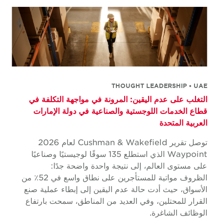
THOUGHT LEADERSHIP • UAE
التغلب على عدم اليقين: المرونة في مواجهة التكلفة في
قطاع الخدمات اللوجستية والصناعية في دولة الإمارات
العربية المتحدة
توصل تقرير Cushman & Wakefield لعام 2026
Waypoint الذي استطلع 135 سوقًا لوجيستيًا وصناعيًا
على مستوى العالم، إلى نتيجة واحدة واضحة جدًا:
الظروف مواتية للمستأجرين على نطاق واسع في 52٪ من
الأسواق، حيث أدت حالة عدم اليقين إلى إبطاء عملية صنع
القرار للمحتلين، وفي العديد من المناطق، سمحت بارتفاع
الوظائف الشاغرة.