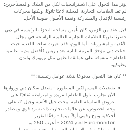
يؤثر هذا التحول على الاستراتيجيات لكل من الملاك والمستأجرين؛
لم تعد العلامات التجارية المحلية لاعبًا ثانويًا، ولكنها محركات
رئيسية للإقبال والمشاركة وقيمة الأصول طويلة الأجل.
قبل عقد من الزمن، كان تأمين مساحة التجزئة الرئيسية في دبي
حصريًا تقريبًا للعلامات التجارية العالمية الراسخة في مجال
الأغذية والمشروبات. أما اليوم، فقد تغيرت ساحة اللعب، حيث
احتلت دبي مؤخرًا المرتبة الثانية بعد باريس كأفضل مدينة عالمية
للطعام - متفوقة على عمالقة الطهي مثل نيويورك ولندن
وطوكيو.
** كان هذا التحول مدفوعًا بثلاثة عوامل رئيسية: **
تفضيلات المستهلكين المتطورة - يفضل سكان دبي وزوارها
الآن تجارب تناول الطعام الفريدة والمترابطة ثقافيًا على
عروض السلسلة العامة. يبحث جيل الألفية وجيل Z، على
وجه الخصوص، عن علامات تجارية ذات سرد قوي ومصادر
أخلاقية ونهج رقمي أولاً، بينما - وفقًا لتقرير
Euromonitor لعام 2024 - أعرب 60٪ من
المستهلكين في الإمارات العربية المتحدة عن تفضيلهم