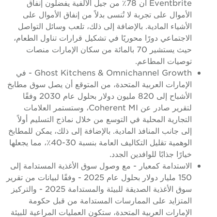
Eventbrite أن 78٪ من جيل الألفية يفضلون إنفاق
الأموال على تجربة لا تُنسى بدلاً من إنفاق الأموال على
الأشياء المادية. بالإضافة إلى ذلك، تلعب وسائل التواصل
الاجتماعي دورًا محوريًا في تشكيل قرارات تناول الطعام،
حيث يستشير 70 بالمائة من سكان الإمارات منصات
توصيات المطاعم.
Ghost Kitchens & Omnichannel Growth - في
الإمارات العربية المتحدة، من المتوقع أن يصل سوق مطابخ
الأشباح إلى 820 مليون دولار بحلول عام 2030 وفقًا
لتقرير صادر عن Coherent MI، وستستمر العلامات
التجارية المحلية في التوسع من خلال نماذج التسليم أولاً
إلى جانب المنافذ المادية. بالإضافة إلى ذلك، يمكن للمطابخ
الوهمية تقليل التكاليف العامة بنسبة 30-40٪، مما يجعلها
خيارًا جذابًا للوافدين الجدد.
الاستدامة كمعيار - مع وصول سوق الأغذية المستدامة إلى
150 مليار دولار بحلول عام 2025 - وفقًا لبيانات من تقرير
سوق الأغذية الصديقة للبيئة والمستدامة 2025 - والتركيز
المتزايد على الممارسات المستدامة من قبل حكومة
الإمارات العربية المتحدة، ستكون العمليات المراعية للبيئة