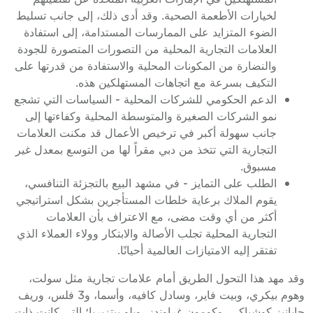
لخيارات الأطعمة الصحية. وقد أدى ذلك، إلى جانب تسليط
الضوء المتزايد على الممارسات المستدامة، إلى استفادة
العلامات التجارية المحلية من التصورات المتصورة للجودة
والنضارة من المكونات المحلية والاستفادة من قدرتها على
التكيف بسرعة مع اتجاهات المستهلكين هذه.
الدعم الحكومي للشركات المحلية - السياسات التي تشجع
نمو الشركات الصغيرة والمتوسطة المحلية وكفاءتها إلى
جانب سهولة أكبر في ترخيص الأعمال قد مكنت العلامات
التجارية التي تتخذ من دبي مقراً لها من التوسع بمعدل غير
مسبوق.
الطلب على التمايز - في مشهد البيع بالتجزئة التنافسي،
يقوم الملاك برعاية خلطات المستأجرين بشكل استراتيجي
أكثر من أي وقت مضى، مع الاعتراف بأن العلامات
التجارية المحلية تجلب الأصالة والابتكار وولاء العملاء الذي
تفتقر إليه الامتيازات العالمية أحيانًا.
وقد مهد هذا التحول الطريق أمام علامات تجارية مثل سولت،
وهوم بيكري، وبيت فاير، وسادل كافيه، وأسما، و3 فلس، وريف
جابانيز كوشياكي، وكومون غراوندز، وبلو بيتزيريا؛ التي كانت ذات