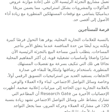
تعمل مشاريع التجزئة الرئيسية الآن على إعادة موازنة عروض
المأكولات والمشروبات بشكل استراتيجي، مما يضمن مزيجًا
ديناميكيًا يتماشى مع توقعات المستهلكين المتطورة مع زيادة أداء
الأصول إلى أقصى حد.
فرصة للمستأجرين
بالنسبة للعلامات التجارية المحلية، يوفر هذا التحول فرصًا كبيرة
ولكنه يزيد أيضًا من حدة المنافسة عندما يتعلق الأمر بتأجير
المساحات. يتطلب تأمين مساحة البيع بالتجزئة الرئيسية الآن
تمايزًا واضحًا وأساسيات تشغيلية قوية. إن أكثر المفاهيم المحلية
نجاحًا هي تلك التي تتكيف بسرعة مع تفضيلات المستهلك
المتطورة، باستخدام رشاقتها وابتكارها للبقاء في صدارة
الاتجاهات. يستفيد العديد من استراتيجيات التسويق الرقمي أولاً،
وخاصة وسائل التواصل الاجتماعي، لبناء ولاء العملاء والوعي
بالعلامة التجارية دون الحاجة إلى ميزانيات إعلانية ضخمة. أظهرت
الإحصائيات الأخيرة من Research Gate أن المطاعم التي
تشارك بنشاط على وسائل التواصل الاجتماعي تشهد زيادة بنسبة
20٪ في مشاركة العملاء وحركة المرور، مما يجعل التواجد
الرقمي عاملاً حاسمًا للنجاح.