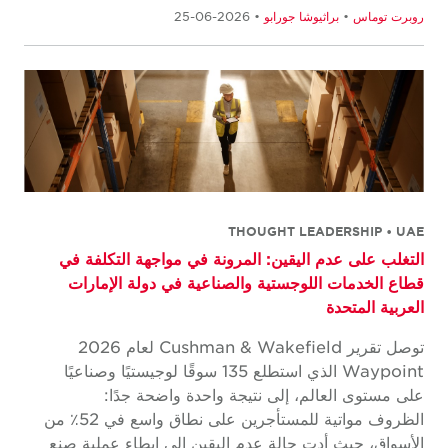
روبرت توماس
•
براثيوشا جورابو
• 2026-06-25
THOUGHT LEADERSHIP • UAE
التغلب على عدم اليقين: المرونة في مواجهة التكلفة في
قطاع الخدمات اللوجستية والصناعية في دولة الإمارات
العربية المتحدة
توصل تقرير Cushman & Wakefield لعام 2026
Waypoint الذي استطلع 135 سوقًا لوجيستيًا وصناعيًا
على مستوى العالم، إلى نتيجة واحدة واضحة جدًا:
الظروف مواتية للمستأجرين على نطاق واسع في 52٪ من
الأسواق، حيث أدت حالة عدم اليقين إلى إبطاء عملية صنع