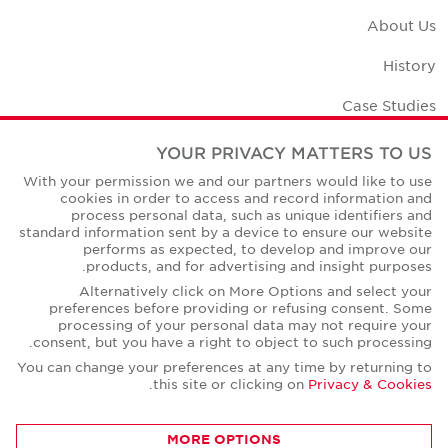
About Us
History
Case Studies
Office Space Calculator
YOUR PRIVACY MATTERS TO US
With your permission we and our partners would like to use
Careers
cookies in order to access and record information and
process personal data, such as unique identifiers and
Contact Us
standard information sent by a device to ensure our website
performs as expected, to develop and improve our
Office Locations
products, and for advertising and insight purposes.
Alternatively click on More Options and select your
Corporate Social Responsibility
preferences before providing or refusing consent. Some
processing of your personal data may not require your
consent, but you have a right to object to such processing.
You can change your preferences at any time by returning to
.
this site or clicking on
Privacy & Cookies
Privacy Policies
MORE OPTIONS
© Copyright Cushman & Wakefield Core 2026.