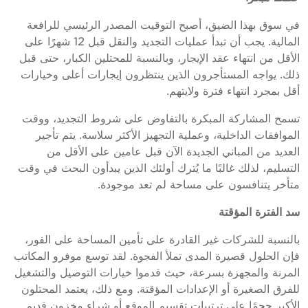
في سوق بهذا الضيق، أصبح التوقيت المصدر الرئيسي للرافعة
المالية. يجب أن تبدأ عمليات التجديد والنقل قبل 12 شهرًا على
الأقل من انتهاء عقد الإيجار، وبالنسبة للمحتلين الكبار، حتى قبل
ذلك. يواجه المستأجرون الذين ينتظرون إيجارات أعلى وخيارات
أقل بمجرد انتهاء فترة ولايتهم.
تسمح المشاركة المبكرة بالتفاوض على شروط التجديد، ووقت
الموافقات الداخلية، وعملية التجهيز الأكثر سلاسة. يتم تأجير
العديد من المباني الجديدة الآن قبل عامين على الأقل من
التسليم، لذلك غالبًا ما يُترك أولئك الذين يبدأون البحث في وقت
متأخر يتنافسون على مساحة لم تعد موجودة.
سد الفترة المؤقتة
بالنسبة للشركات غير القادرة على تأمين المساحة على الفور،
فإن الحلول قصيرة المدى تملأ الفجوة. لقد توسع موفرو المكاتب
المرنة والمجهزة بسرعة، حيث قدموا خيارات التوصيل والتشغيل
للفرق الصغيرة أو الإعدادات المؤقتة. ومع ذلك، يعتمد المحتلون
الأكبر حجمًا على ترتيبات تقسيم الموقع أو شراء مخزون قديم