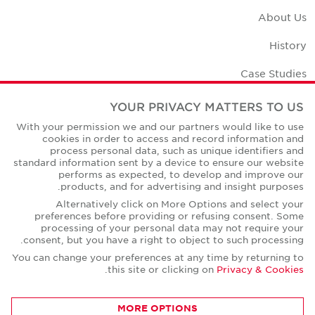
About Us
History
Case Studies
Office Space Calculator
YOUR PRIVACY MATTERS TO US
With your permission we and our partners would like to use
Careers
cookies in order to access and record information and
process personal data, such as unique identifiers and
Contact Us
standard information sent by a device to ensure our website
performs as expected, to develop and improve our
Office Locations
products, and for advertising and insight purposes.
Alternatively click on More Options and select your
Corporate Social Responsibility
preferences before providing or refusing consent. Some
processing of your personal data may not require your
consent, but you have a right to object to such processing.
You can change your preferences at any time by returning to
.
this site or clicking on
Privacy & Cookies
Privacy Policies
MORE OPTIONS
© Copyright Cushman & Wakefield Core 2026.