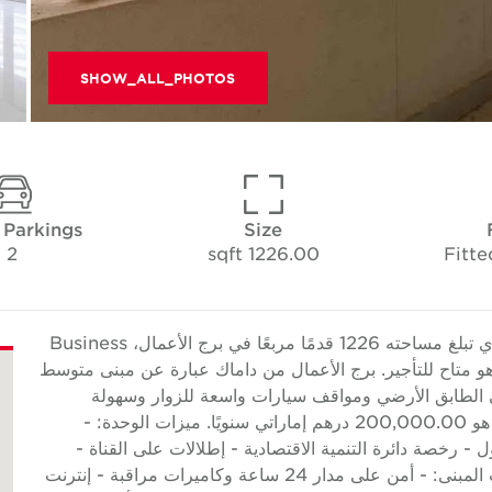
SHOW_ALL_PHOTOS
 Parkings
Size
2
1226.00 sqft
Fitte
تقدم Cushman & Wakefield Core هذا المكتب الذي تبلغ مساحته 1226 قدمًا مربعًا في برج الأعمال، Business
 وهو متاح للتأجير. برج الأعمال من داماك عبارة عن مبنى متوسط
بالتجزئة في الطابق الأرضي ومواقف سيارات واسعة للزوار وسهولة
الوصول إلى SZR ومترو Dubai. معدل الإيجار السنوي هو 200,000.00 درهم إماراتي سنويًا. ميزات الوحدة: -
 موقف سيارات مشمول - رخصة دائرة التنمية الاقتصادية - إطلالات على القناة -
شرفة - نسبة وقوف السيارات 1/500 قدم مربع ميزات المبنى: - أمن على مدار 24 ساعة وكاميرات مراقبة - إنترنت