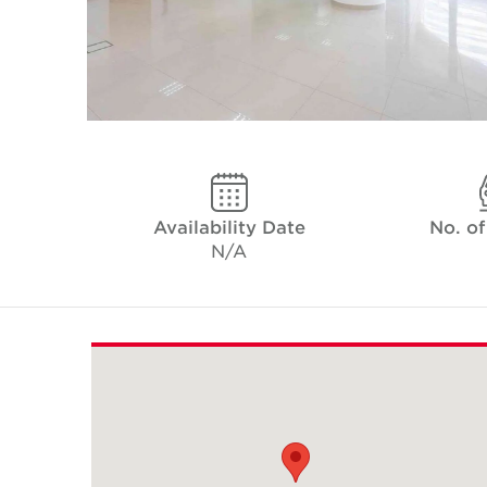
Availability Date
No. of
N/A