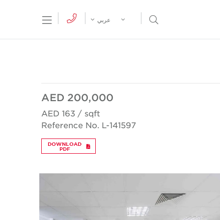
tion Menu
Open Search Menu
عربي
AED 200,000
AED 163 / sqft
Reference No. L-141597
DOWNLOAD
PDF