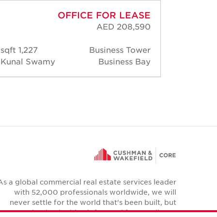
OFFICE FOR LEASE
AED 208,590
1,227 sqft
Business Tower
1,20
Kunal Swamy
Business Bay
Chicki
As a global commercial real estate services leader
with 52,000 professionals worldwide, we will
never settle for the world that's been built, but
relentlessly drive it forward for our clients,