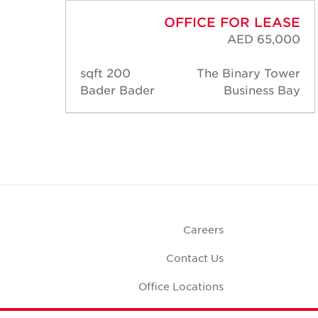
ASE
OFFICE FOR LEASE
,900
AED 65,000
iyat
200 sqft
The Binary Tower
 Bay
Bader Bader
Business Bay
Careers
Contact Us
Office Locations
Corporate Social