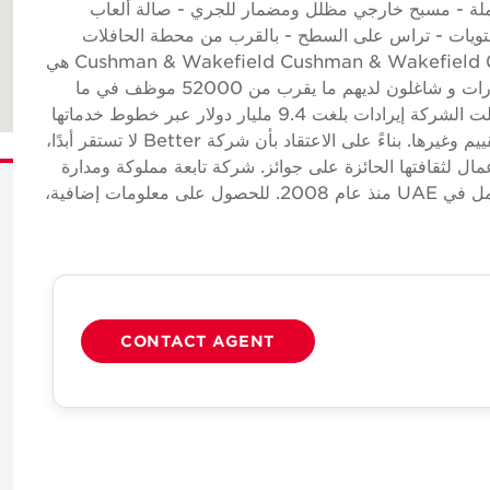
ملة - مسبح خارجي مظلل ومضمار للجري - صالة ألعاب
تويات - تراس على السطح - بالقرب من محطة الحافلات
ومحطة مترو Business Bay حول Cushman & Wakefield Cushman & Wakefield 0 (NYSE: CWK) هي
شركة خدمات عقارية تجارية عالمية رائدة لأصحاب العقارات و شاغلون لديهم ما يقرب من 52000 موظف في ما
يقرب من 400 مكتب و 60 دولة. في عام 2024، سجلت الشركة إيرادات بلغت 9.4 مليار دولار عبر خطوط خدماتها
الأساسية من الخدمات والتأجير وأسواق رأس المال والتقييم وغيرها. بناءً على الاعتقاد بأن شركة Better لا تستقر أبدًا،
ل لثقافتها الحائزة على جوائز. شركة تابعة مملوكة ومدارة
بشكل مستقل لشركة Cushman & Wakefield، وتعمل في UAE منذ عام 2008. للحصول على معلومات إضافية،
CONTACT AGENT