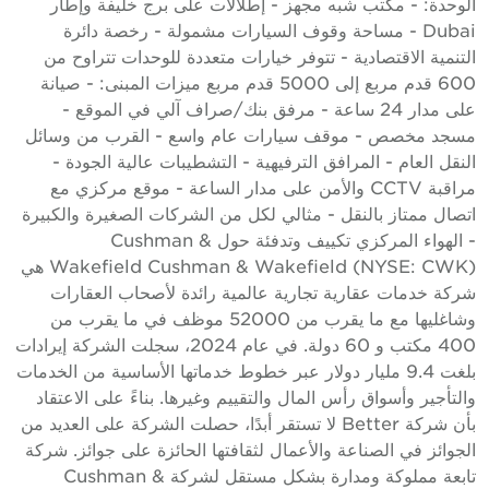
لوحدة: - مكتب شبه مجهز - إطلالات على برج خليفة وإطار
Dubai - مساحة وقوف السيارات مشمولة - رخصة دائرة
لتنمية الاقتصادية - تتوفر خيارات متعددة للوحدات تتراوح من
600 قدم مربع إلى 5000 قدم مربع ميزات المبنى: - صيانة
على مدار 24 ساعة - مرفق بنك/صراف آلي في الموقع -
سجد مخصص - موقف سيارات عام واسع - القرب من وسائل
لنقل العام - المرافق الترفيهية - التشطيبات عالية الجودة -
مراقبة CCTV والأمن على مدار الساعة - موقع مركزي مع
تصال ممتاز بالنقل - مثالي لكل من الشركات الصغيرة والكبيرة
- الهواء المركزي تكييف وتدفئة حول Cushman &
Wakefield Cushman & Wakefield (NYSE: CWK) هي
ركة خدمات عقارية تجارية عالمية رائدة لأصحاب العقارات
وشاغليها مع ما يقرب من 52000 موظف في ما يقرب من
400 مكتب و 60 دولة. في عام 2024، سجلت الشركة إيرادات
بلغت 9.4 مليار دولار عبر خطوط خدماتها الأساسية من الخدمات
التأجير وأسواق رأس المال والتقييم وغيرها. بناءً على الاعتقاد
بأن شركة Better لا تستقر أبدًا، حصلت الشركة على العديد من
لجوائز في الصناعة والأعمال لثقافتها الحائزة على جوائز. شركة
تابعة مملوكة ومدارة بشكل مستقل لشركة Cushman &