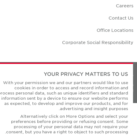
Career
Contact U
Office Location
Corporate Social Responsibilit
YOUR PRIVACY MATTERS TO US
Privacy Policie
With your permission we and our partners would like to use
© Copyright Cushman & Wakefield Core 20
cookies in order to access and record information and
All Rights Reserved
process personal data, such as unique identifiers and standard
information sent by a device to ensure our website performs
as expected, to develop and improve our products, and for
advertising and insight purposes.
Alternatively click on More Options and select your
preferences before providing or refusing consent. Some
processing of your personal data may not require your
consent, but you have a right to object to such processing.