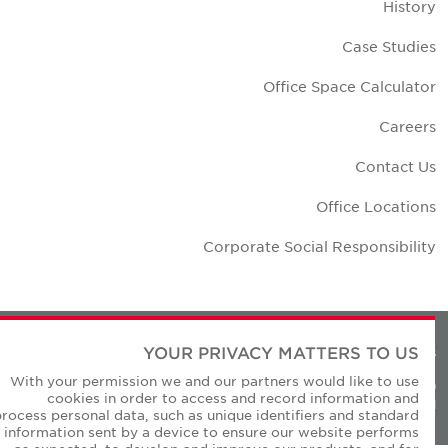
Histor
Case Studie
Office Space Calculato
Career
Contact U
Office Location
Corporate Social Responsibilit
YOUR PRIVACY MATTERS TO US
Privacy Policie
With your permission we and our partners would like to use
© Copyright Cushman & Wakefield Core 20
cookies in order to access and record information and
All Rights Reserved
process personal data, such as unique identifiers and standard
information sent by a device to ensure our website performs