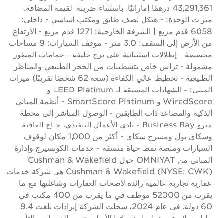
43,291,361 درهمًا إماراتيًا، باستثناء ضريبة القيمة المضافة.
يزات الوحدة: - هيكل نصف طابق ومكتب أساسي - داخلي:
6058 قدم مربع | الشرفة الخارجية: 1271 قدم مربع - الارتفاع
من الأرض إلى السقف: 3.0 متر - موقف السيارات: 9 مساحات
خصصة - إطلالات استثنائية على برج خليفة - حمامات المطور
شمولة - تراس خاص بتشطيبات من الحجر الطبيعي والمناظر
الطبيعية - تخطيط عالي الكفاءة (سعة 62 شخصًا تقريبًا) ميزات
المبنى: - الشهادات المسبقة لـ LEED Platinum و
WiredScore و SmartScore Platinum - أنظمة المباني
لذكية والمصاعد ذات الطابقين - الوصول المباشر إلى محطة
مترو Business Bay - نادي الأعمال التنفيذي، جناح العافية
وسكاي بول ومسرح سكاي - أكثر من 1,000 مكان لوقوف
لسيارات ومنصة نمط حياة منسقة - خدمات الكونسيرج وإدارة
المباني من OMNIYAT حول Cushman & Wakefield
Cushman & Wakefield (NYSE: CWK) هي شركة خدمات
قارية تجارية عالمية رائدة لأصحاب العقارات وشاغليها مع ما
يقرب من 52000 موظف في ما يقرب من 400 مكتب في
60 دولة. في عام 2024، سجلت الشركة إيرادات بلغت 9.4
ليار دولار عبر خطوط خدماتها الأساسية من الخدمات والتأجير