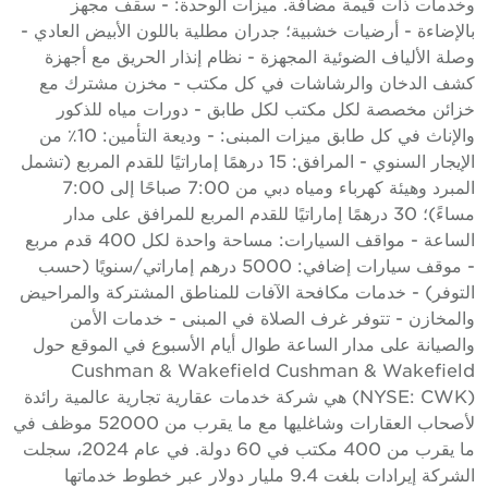
خدمات ذات قيمة مضافة. ميزات الوحدة: - سقف مجهز
الإضاءة - أرضيات خشبية؛ جدران مطلية باللون الأبيض العادي -
صلة الألياف الضوئية المجهزة - نظام إنذار الحريق مع أجهزة
شف الدخان والرشاشات في كل مكتب - مخزن مشترك مع
زائن مخصصة لكل مكتب لكل طابق - دورات مياه للذكور
والإناث في كل طابق ميزات المبنى: - وديعة التأمين: 10٪ من
الإيجار السنوي - المرافق: 15 درهمًا إماراتيًا للقدم المربع (تشمل
المبرد وهيئة كهرباء ومياه دبي من 7:00 صباحًا إلى 7:00
مساءً)؛ 30 درهمًا إماراتيًا للقدم المربع للمرافق على مدار
الساعة - مواقف السيارات: مساحة واحدة لكل 400 قدم مربع
- موقف سيارات إضافي: 5000 درهم إماراتي/سنويًا (حسب
لتوفر) - خدمات مكافحة الآفات للمناطق المشتركة والمراحيض
المخازن - تتوفر غرف الصلاة في المبنى - خدمات الأمن
الصيانة على مدار الساعة طوال أيام الأسبوع في الموقع حول
Cushman & Wakefield Cushman & Wakefiel
(NYSE: CWK) هي شركة خدمات عقارية تجارية عالمية رائدة
لأصحاب العقارات وشاغليها مع ما يقرب من 52000 موظف في
ما يقرب من 400 مكتب في 60 دولة. في عام 2024، سجلت
الشركة إيرادات بلغت 9.4 مليار دولار عبر خطوط خدماتها