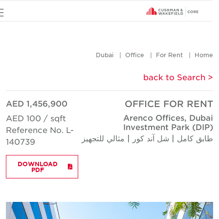
u
Dubai
Office
For Rent
Hom
< back to Searc
AED 1,456,900
OFFICE FOR REN
Arenco Offices, Duba
AED 100 / sqft
Investment Park (DIP
Reference No. L-
ابق كامل | شل آند كور | مثالي للتجهيز
140739
DOWNLOAD
PDF