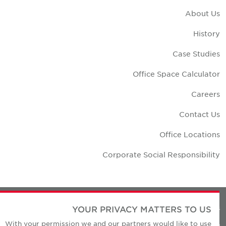
About U
Histor
Case Studie
Office Space Calculato
Career
Contact U
Office Location
Corporate Social Responsibilit
YOUR PRIVACY MATTERS TO US
Privacy Policie
With your permission we and our partners would like to use
© Copyright Cushman & Wakefield Core 20