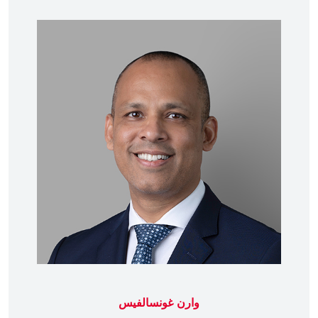
وارن غونسالفيس