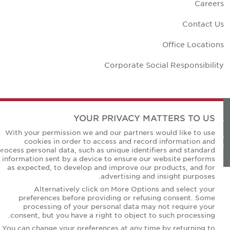
Career
Contact U
Office Location
Corporate Social Responsibilit
YOUR PRIVACY MATTERS TO US
Privacy Policie
With your permission we and our partners would like to use
© Copyright Cushman & Wakefield Core 20
cookies in order to access and record information and
All Rights Reserved
process personal data, such as unique identifiers and standard
information sent by a device to ensure our website performs
as expected, to develop and improve our products, and for
advertising and insight purposes.
Alternatively click on More Options and select your
preferences before providing or refusing consent. Some
processing of your personal data may not require your
consent, but you have a right to object to such processing.
You can change your preferences at any time by returning to