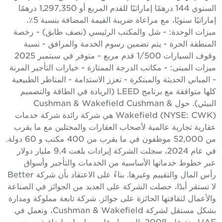
السنوي 144 درهمًا إماراتيًا للقدم المربع أو 1,297,350 درهمًا
إماراتيًا سنويًا، مع مراعاة ضريبة القيمة المضافة بنسبة 5٪.
يزات الوحدة: - شل والمكتب الرئيسي (نصف طابق) - رخصة
لمنطقة الحرة - يتم تضمين رسوم الخدمة والمرافق - نسبة
وقوف السيارات 1/500 قدم مربع - متوفر في سبتمبر 2025
يزات المبنى: - مكاتب الدرجة الممتازة - خيارات التأجير المرنة
 المباني الحديثة والمبتكرة - تعزز الاستدامة - المناظر الطبيعية
كلها متوافقة مع برنامج LEED (الريادة في الطاقة والتصميم
البيئي). حول Cushman & Wakefield Cushman &
Wakefield (NYSE: CWK) هي شركة رائدة شركة خدمات
قارية تجارية عالمية لأصحاب العقارات والمحتلين مع ما يقرب
من 52,000 موظفون في ما يقرب من 400 مكتب و 60 دولة.
في عام 2024، سجلت الشركة إيرادات بلغت 9.4 مليار دولار
بر خطوط خدماتها الأساسية من الخدمات والتأجير وأسواق
رأس المال والتقييم وغيرها. بناءً على الاعتقاد بأن شركة Better
ا تستقر أبدًا، حصلت الشركة على العديد من الجوائز في الصناعة
الأعمال لثقافتها الحائزة على جوائز. شركة تابعة مملوكة ومدارة
بشكل مستقل لشركة Cushman & Wakefield، وتعمل في
UAE منذ عام 2008. للحصول على معلومات إضافية، يرجى