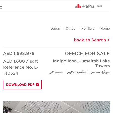
u
Dubai
Office
For Sale
Hom
< back to Searc
AED 1,698,976
OFFICE FOR SAL
Indigo Icon, Jumeirah Lak
AED 1,600 / sqft
Tower
Reference No. L-
وقع متميز | مكتب مجهز | مستأجر
140324
DOWNLOAD PDF