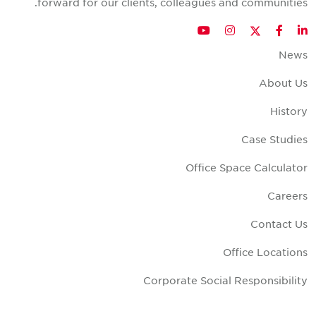
forward for our clients, colleagues and communities
Twitter
YouTube
Instagram
Facebook
LinkedIn
New
About U
Histor
Case Studie
Office Space Calculato
Career
Contact U
Office Location
Corporate Social Responsibilit