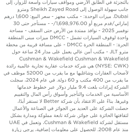
التجزئة في الطابق الأرضي ومواقف سيارات واسعة للزوار، إلى
جانب سهولة الوصول إلى Sheikh Zayed Road ومترو
Dubai. ميزات الوحدة: - مكتب مجهز - سعر البيع: 1,600 درهم
إماراتي/قدم مربع أو 1,698,976.00/- - مستأجر حتى 30
نوفمبر 2025 - نوافذ ممتدة من الأرض حتى السقف - مساحة
واحدة لوقوف السيارات تشمل - DMCC ميزات مبنى المنطقة
الحرة: - المنطقة الحرة DMCC - على مسافة قريبة من محطة
مترو JLT - مكتب أمن عالي يعمل على مدار 24 ساعة حول
Cushman & Wakefield Cushman & Wakefiel
(NYSE: CWK) هي شركة خدمات عقارية تجارية عالمية رائدة
لأصحاب العقارات وشاغليها مع ما يقرب من 52000 موظف في
ما يقرب من 400 مكتب و 60 دولة. في عام 2024، سجلت
الشركة إيرادات بلغت 9.4 مليار دولار عبر خطوط خدماتها
لأساسية من الخدمات والتأجير وأسواق رأس المال والتقييم
وغيرها. بناءً على الاعتقاد بأن شركة Better لا تستقر أبدًا،
صلت الشركة على العديد من الجوائز في الصناعة والأعمال
ثقافتها الحائزة على جوائز. شركة تابعة مملوكة ومدارة بشكل
مستقل لشركة Cushman & Wakefield، وتعمل في UAE
منذ عام 2008. للحصول على معلومات إضافية، يرجى زيارة