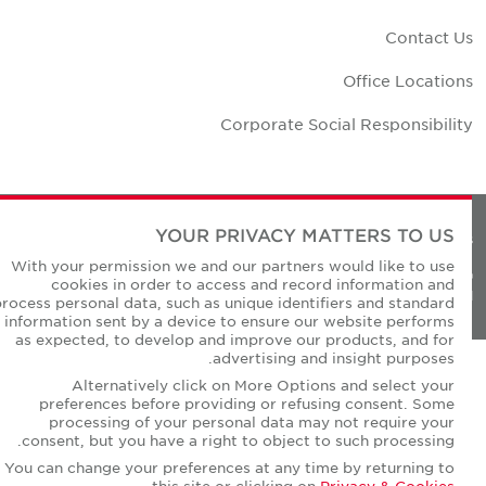
Contact U
Office Location
Corporate Social Responsibilit
YOUR PRIVACY MATTERS TO US
Privacy Policie
With your permission we and our partners would like to use
© Copyright Cushman & Wakefield Core 20
cookies in order to access and record information and
All Rights Reserved
process personal data, such as unique identifiers and standard
information sent by a device to ensure our website performs
as expected, to develop and improve our products, and for
advertising and insight purposes.
Alternatively click on More Options and select your
preferences before providing or refusing consent. Some
processing of your personal data may not require your
consent, but you have a right to object to such processing.
You can change your preferences at any time by returning to
.
this site or clicking on
Privacy & Cookies