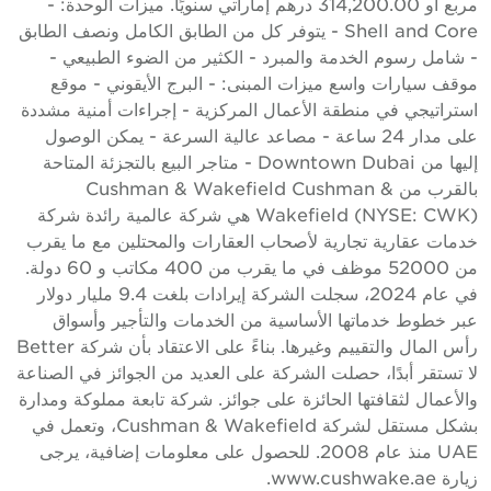
مربع أو 314,200.00 درهم إماراتي سنويًا. ميزات الوحدة: -
Shell and Core - يتوفر كل من الطابق الكامل ونصف الطابق
 شامل رسوم الخدمة والمبرد - الكثير من الضوء الطبيعي -
وقف سيارات واسع ميزات المبنى: - البرج الأيقوني - موقع
ستراتيجي في منطقة الأعمال المركزية - إجراءات أمنية مشددة
على مدار 24 ساعة - مصاعد عالية السرعة - يمكن الوصول
إليها من Downtown Dubai - متاجر البيع بالتجزئة المتاحة
بالقرب من Cushman & Wakefield Cushman &
Wakefield (NYSE: CWK) هي شركة عالمية رائدة شركة
دمات عقارية تجارية لأصحاب العقارات والمحتلين مع ما يقرب
من 52000 موظف في ما يقرب من 400 مكاتب و 60 دولة.
في عام 2024، سجلت الشركة إيرادات بلغت 9.4 مليار دولار
بر خطوط خدماتها الأساسية من الخدمات والتأجير وأسواق
رأس المال والتقييم وغيرها. بناءً على الاعتقاد بأن شركة Better
ا تستقر أبدًا، حصلت الشركة على العديد من الجوائز في الصناعة
الأعمال لثقافتها الحائزة على جوائز. شركة تابعة مملوكة ومدارة
بشكل مستقل لشركة Cushman & Wakefield، وتعمل في
UAE منذ عام 2008. للحصول على معلومات إضافية، يرجى
يارة www.cushwake.ae.