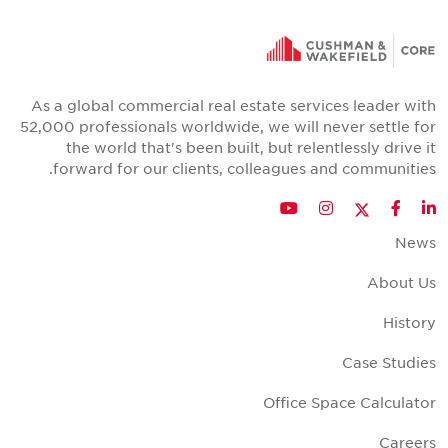
As a global commercial real estate services leader wit
52,000 professionals worldwide, we will never settle fo
the world that's been built, but relentlessly drive i
forward for our clients, colleagues and communities
Twitter
YouTube
Instagram
Facebook
LinkedIn
New
About U
Histor
Case Studie
Office Space Calculato
Career