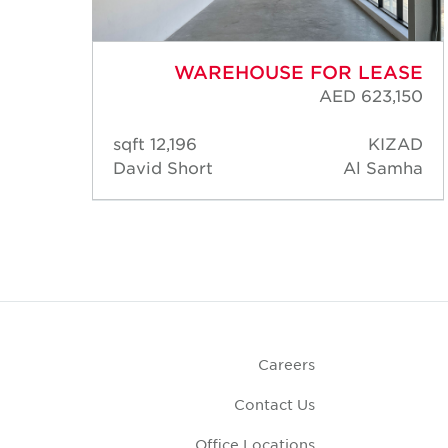
ASE
WAREHOUSE FOR LEASE
,750
AED 623,150
ZAD
12,196 sqft
KIZAD
amha
David Short
Al Samha
Careers
Contact Us
Office Locations