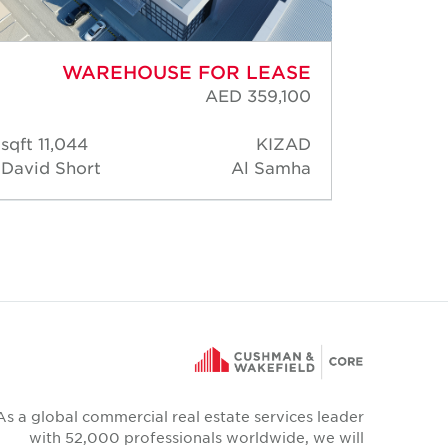
WAREHOUSE FOR LEASE
AED 359,100
11,044 sqft
KIZAD
4,7
David Short
Al Samha
David 
As a global commercial real estate services leader
with 52,000 professionals worldwide, we will