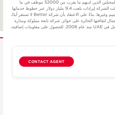
خدمات عقارية تجارية عالمية رائدة لأصحاب العقارات والمحتلين الذين لديهم ما يقرب من 52000 موظف في ما
يقرب من 400 مكتب و 60 دولة. في عام 2024، سجلت الشركة إيرادات بلغت 9.4 مليار دولار عبر خطوط خدماتها
الأساسية من الخدمات والتأجير وأسواق رأس المال والتقييم وغيرها. بناءً على الاعتقاد بأن شركة Better لا تستقر أبدًا،
ل لثقافتها الحائزة على جوائز. شركة تابعة مملوكة ومدارة
بشكل مستقل لشركة Cushman & Wakefield، وتعمل في UAE منذ عام 2008. للحصول على معلومات إضافية،
CONTACT AGENT