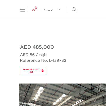
tion Menu
Open Search Menu
عربي
AED 485,000
AED 56 / sqft
Reference No. L-139732
DOWNLOAD
PDF