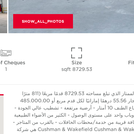
SHOW_ALL_PHOTOS
of Cheques
Size
Fi
1
8729.53 sqft
تقدم Cushman & Wakefield Core هذا المستودع الممتاز الذي تبلغ مساحته 8729.53 قدمًا مربعًا (811 مترًا
مربعًا) في كيزاد، السمحة، Abu Dhabi. يبلغ معدل الإيجار 55.56 درهمًا إماراتيًا لكل قدم مربع أو 485.000.00
درهمًا إماراتيًا سنويًا. ميزات الوحدة: - توفير مكتب - ارتفاع الطنف 10 أمتار - أرضية مرتفعة - تشطيب عالي الجودة -
باب واحد على مستوى الوصول - الكثير من الأضواء الطبيعية
فة قريبة من خدمة/محطات الحافلات - بالقرب من المتاجر -
الكثير من مواقف الزوار حول Cushman & Wakefield Cushman & Wakefield (NYSE: CWK) هي شركة