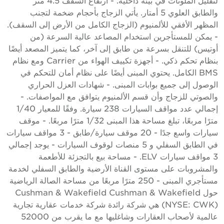
لتقليل الملوثات في بيئة داخلية. - ارتفاع السقف 4.5 متر
والطابق العلوي 5 أمتار. يأتي الزجاج بأحجام ضخمة لتجنب
لمظهر الأفقي للألمنيوم (الزجاج الكامل من الأرض إلى السقف).
 يمكن للمستأجرين استخدام المصاعد عالية السرعة (من
وتيس) للتنقل بسرعة من طابق إلى آخر، كما يتميز المصعد أيضًا
بنظام تحكم ذكي. - أجهزة تكييف الهواء من Carrier ومع نظام
BMS الكامل. يحتوي المبنى أيضًا على نظام أمان للتحكم في
لوصول إلى جميع بوابات المبنى. - شهادات العزل الحراري
الصوتي للزجاج وأن قسم الألمنيوم يتوافق مع المواصفات. -
إجمالي عدد مواقف السيارات 238 سيارة. وفقًا للمعيار 1/40
مترًا مربعًا، تبلغ مساحة هذا المبنى 1/32 مترًا مربعًا. - موقف
سيارات واسع جدًا - 20 موقف سيارة/طابق - 3 مواقف سيارات
في الطابق السفلي و 5 منصات لوقوف السيارات - يوجد إجمالي
3 مواقف سيارات ELV. - مساحة بيع بالتجزئة للأطعمة
المشروبات على مستوى القناة الأرضية والطابق السفلي لخدمة
مستأجري المبنى - 250 مترًا مربعًا من مساحة الصالة الرياضية
حول Cushman & Wakefield Cushman & Wakefield
(NYSE: CWK) هي شركة رائدة شركة خدمات عقارية تجارية
عالمية لأصحاب العقارات وشاغليها مع ما يقرب من 52000