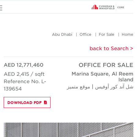
u
Abu Dhabi
Office
For Sale
Hom
< back to Searc
AED 12,771,460
OFFICE FOR SAL
Marina Square, Al Ree
AED 2,415 / sqft
Islan
Reference No. L-
ل آند كور أوفيس | موقع متميز
139654
DOWNLOAD PDF