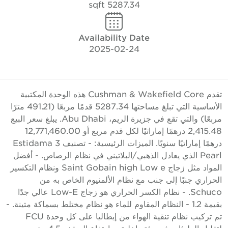
5287.34 sqft
Availability Date
2025-02-24
تقدم Cushman & Wakefield Core هذه الوحدة المكتبية
الأساسية التي تبلغ مساحتها 5287.34 قدمًا مربعًا (491.21 مترًا
مربعًا) والتي تقع في جزيرة الريم، Abu Dhabi. يبلغ سعر البيع
2,415.48 درهمًا إماراتيًا لكل قدم مربع أو 12,771,460.00
درهمًا إماراتيًا سنويًا. الميزات الرئيسية: - تصنيف Estidama 3
Pearl الذي يعادل الذهبي/البلاتيني في نظام الرصاص. - أفضل
المواد مثل زجاج Saint Gobain high Low e ونظام التكسير
لحراري جنبًا إلى جنب مع نظام الألمنيوم الخاص به من
Schuco. - نظام الكسر الحراري هو زجاج Low-E عالي جدًا
بقيمة 1.2 - النظام المقاوم للماء هو نظام مختلط بسماكة متينة. -
تم تركيب نظام تنقية الهواء من إيطاليا على كل وحدة FCU