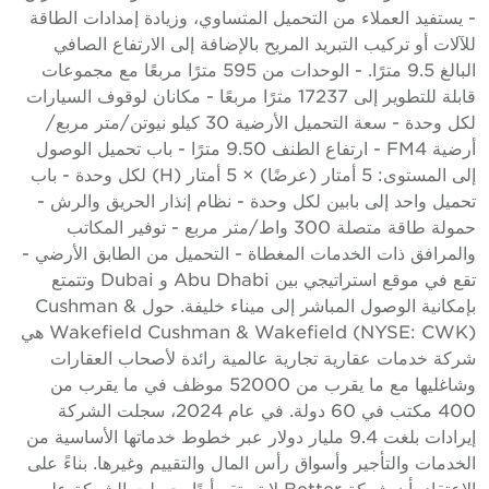
 يستفيد العملاء من التحميل المتساوي، وزيادة إمدادات الطاقة
لآلات أو تركيب التبريد المريح بالإضافة إلى الارتفاع الصافي
البالغ 9.5 مترًا. - الوحدات من 595 مترًا مربعًا مع مجموعات
قابلة للتطوير إلى 17237 مترًا مربعًا - مكانان لوقوف السيارات
لكل وحدة - سعة التحميل الأرضية 30 كيلو نيوتن/متر مربع/
أرضية FM4 - ارتفاع الطنف 9.50 مترًا - باب تحميل الوصول
إلى المستوى: 5 أمتار (عرضًا) × 5 أمتار (H) لكل وحدة - باب
حميل واحد إلى بابين لكل وحدة - نظام إنذار الحريق والرش -
حمولة طاقة متصلة 300 واط/متر مربع - توفير المكاتب
المرافق ذات الخدمات المغطاة - التحميل من الطابق الأرضي -
تقع في موقع استراتيجي بين Abu Dhabi و Dubai وتتمتع
بإمكانية الوصول المباشر إلى ميناء خليفة. حول Cushman &
Wakefield Cushman & Wakefield (NYSE: CWK) هي
ركة خدمات عقارية تجارية عالمية رائدة لأصحاب العقارات
وشاغليها مع ما يقرب من 52000 موظف في ما يقرب من
400 مكتب في 60 دولة. في عام 2024، سجلت الشركة
إيرادات بلغت 9.4 مليار دولار عبر خطوط خدماتها الأساسية من
لخدمات والتأجير وأسواق رأس المال والتقييم وغيرها. بناءً على
الاعتقاد بأن شركة Better لا تستقر أبدًا، حصلت الشركة على